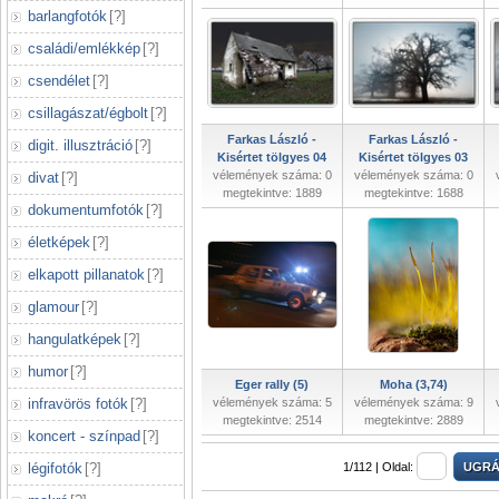
barlangfotók
[
?
]
családi/emlékkép
[
?
]
csendélet
[
?
]
csillagászat/égbolt
[
?
]
Farkas László -
Farkas László -
digit. illusztráció
[
?
]
Kisértet tölgyes 04
Kisértet tölgyes 03
vélemények száma: 0
vélemények száma: 0
divat
[
?
]
megtekintve: 1889
megtekintve: 1688
dokumentumfotók
[
?
]
életképek
[
?
]
elkapott pillanatok
[
?
]
glamour
[
?
]
hangulatképek
[
?
]
humor
[
?
]
Eger rally (5)
Moha (3,74)
infravörös fotók
[
?
]
vélemények száma: 5
vélemények száma: 9
megtekintve: 2514
megtekintve: 2889
koncert - színpad
[
?
]
légifotók
[
?
]
1/112 |
Oldal: