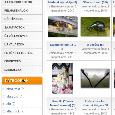
A LEGJOBB FOTÓK
Madarak éjszakája (5)
"Kossuth tér" (3,5)
L
vélemények száma: 2
vélemények száma: 1
FELHASZNÁLÓK
megtekintve: 2040
megtekintve: 1840
GÉPTÍPUSOK
SAJÁT FOTÓK
ÚJ VÉLEMÉNYEK
ÚJ VÁLASZOK
Szemtelen mint a ...
A sebész (5)
(5)
vélemények száma: 1
FOTÓK FELTÖLTÉSE
vélemények száma: 1
megtekintve: 2029
megtekintve: 2413
ISMERTETŐ
SZABÁLYZAT
KATEGÓRIÁK
absztrakt
[
?
]
abszurd
[
?
]
Kamilla ("Sailor
Farkas László -
akt
[
?
]
Moon" sorozat) (3)
Kisértet tölgyes 08
vélemények száma: 3
vélemények száma: 0
állatfotók
[
?
]
megtekintve: 4249
megtekintve: 1842