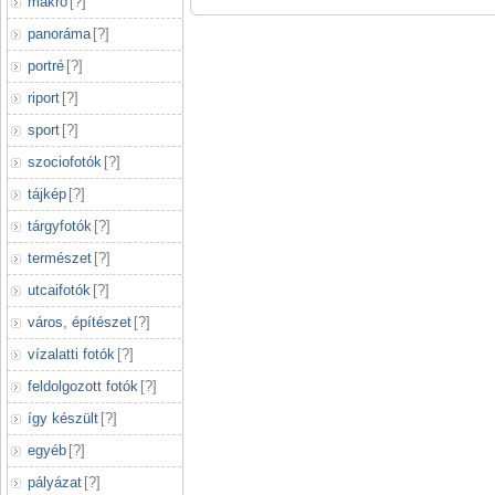
makró
[
?
]
panoráma
[
?
]
portré
[
?
]
riport
[
?
]
sport
[
?
]
szociofotók
[
?
]
tájkép
[
?
]
tárgyfotók
[
?
]
természet
[
?
]
utcaifotók
[
?
]
város, építészet
[
?
]
vízalatti fotók
[
?
]
feldolgozott fotók
[
?
]
így készült
[
?
]
egyéb
[
?
]
pályázat
[
?
]