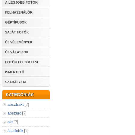
A LEGJOBB FOTÓK
FELHASZNÁLÓK
GÉPTÍPUSOK
SAJÁT FOTÓK
ÚJ VÉLEMÉNYEK
ÚJ VÁLASZOK
FOTÓK FELTÖLTÉSE
ISMERTETŐ
SZABÁLYZAT
KATEGÓRIÁK
absztrakt
[
?
]
abszurd
[
?
]
akt
[
?
]
állatfotók
[
?
]