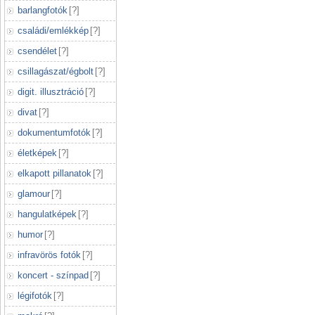
barlangfotók
[
?
]
családi/emlékkép
[
?
]
csendélet
[
?
]
csillagászat/égbolt
[
?
]
digit. illusztráció
[
?
]
divat
[
?
]
dokumentumfotók
[
?
]
életképek
[
?
]
elkapott pillanatok
[
?
]
glamour
[
?
]
hangulatképek
[
?
]
humor
[
?
]
infravörös fotók
[
?
]
koncert - színpad
[
?
]
légifotók
[
?
]