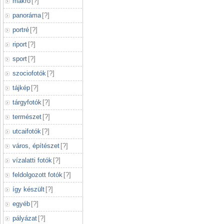
makró
[
?
]
panoráma
[
?
]
portré
[
?
]
riport
[
?
]
sport
[
?
]
szociofotók
[
?
]
tájkép
[
?
]
tárgyfotók
[
?
]
természet
[
?
]
utcaifotók
[
?
]
város, építészet
[
?
]
vízalatti fotók
[
?
]
feldolgozott fotók
[
?
]
így készült
[
?
]
egyéb
[
?
]
pályázat
[
?
]