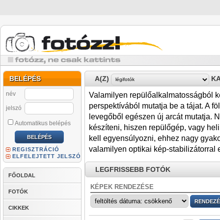
BELÉPÉS
A(Z)
KA
név
Valamilyen repülőalkalmatosságból ké
perspektívából mutatja be a tájat. A föl
jelszó
levegőből egészen új arcát mutatja. N
Automatikus belépés
készíteni, hiszen repülőgép, vagy hel
kell egyensúlyozni, ehhez nagy gyakor
valamilyen optikai kép-stabilizátorral 
REGISZTRÁCIÓ
ELFELEJTETT JELSZÓ
LEGFRISSEBB FOTÓK
FŐOLDAL
KÉPEK RENDEZÉSE
FOTÓK
CIKKEK