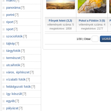
makró
[
?
]
panoráma
[
?
]
portré
[
?
]
Fények felett (3,3)
Pokol a Földön 3 (5)
P
riport
[
?
]
vélemények száma: 5
vélemények száma: 4
megtekintve: 1858
megtekintve: 2177
sport
[
?
]
szociofotók
[
?
]
1/30 |
Oldal:
tájkép
[
?
]
tárgyfotók
[
?
]
természet
[
?
]
utcaifotók
[
?
]
város, építészet
[
?
]
vízalatti fotók
[
?
]
feldolgozott fotók
[
?
]
így készült
[
?
]
egyéb
[
?
]
pályázat
[
?
]