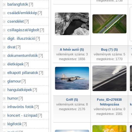
megtekintve: 1738
barlangfotók
[
?
]
családi/emlékkép
[
?
]
csendélet
[
?
]
csillagászat/égbolt
[
?
]
digit. illusztráció
[
?
]
divat
[
?
]
A fehér autó (5)
Bug (?) (5)
vélemények száma: 3
vélemények száma: 5
dokumentumfotók
[
?
]
megtekintve: 1656
megtekintve: 1770
életképek
[
?
]
elkapott pillanatok
[
?
]
glamour
[
?
]
hangulatképek
[
?
]
humor
[
?
]
Griff (5)
Foto_ID=276938
vélemények száma: 8
feldogozása
k
infravörös fotók
[
?
]
megtekintve: 2176
vélemények száma: 0
megtekintve: 1581
koncert - színpad
[
?
]
légifotók
[
?
]