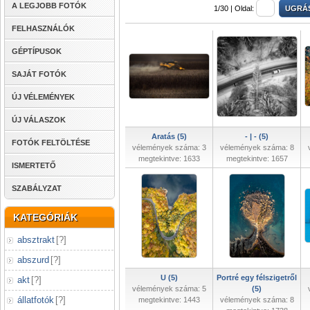
A LEGJOBB FOTÓK
1/30 |
Oldal:
FELHASZNÁLÓK
GÉPTÍPUSOK
SAJÁT FOTÓK
ÚJ VÉLEMÉNYEK
ÚJ VÁLASZOK
Aratás (5)
- | - (5)
FOTÓK FELTÖLTÉSE
vélemények száma: 3
vélemények száma: 8
megtekintve: 1633
megtekintve: 1657
ISMERTETŐ
SZABÁLYZAT
KATEGÓRIÁK
absztrakt
[
?
]
abszurd
[
?
]
U (5)
Portré egy félszigetről
akt
[
?
]
vélemények száma: 5
(5)
állatfotók
[
?
]
megtekintve: 1443
vélemények száma: 8