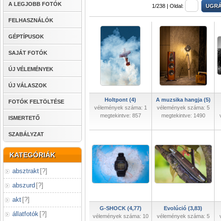
A LEGJOBB FOTÓK
1/238 |
Oldal:
FELHASZNÁLÓK
GÉPTÍPUSOK
SAJÁT FOTÓK
ÚJ VÉLEMÉNYEK
ÚJ VÁLASZOK
Holtpont (4)
A muzsika hangja (5)
FOTÓK FELTÖLTÉSE
vélemények száma: 1
vélemények száma: 5
megtekintve: 857
megtekintve: 1490
ISMERTETŐ
SZABÁLYZAT
KATEGÓRIÁK
absztrakt
[
?
]
abszurd
[
?
]
akt
[
?
]
G-SHOCK (4,77)
Evolúció (3,83)
állatfotók
[
?
]
vélemények száma: 10
vélemények száma: 5