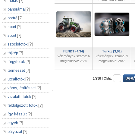
makró
[
?
]
panoráma
[
?
]
portré
[
?
]
riport
[
?
]
sport
[
?
]
szociofotók
[
?
]
FENDT (4,34)
Türkiz (3,91)
tájkép
[
?
]
vélemények száma: 6
vélemények száma: 9
megtekintve: 2585
megtekintve: 2848
tárgyfotók
[
?
]
természet
[
?
]
1/238 |
Oldal:
utcaifotók
[
?
]
város, építészet
[
?
]
vízalatti fotók
[
?
]
feldolgozott fotók
[
?
]
így készült
[
?
]
egyéb
[
?
]
pályázat
[
?
]