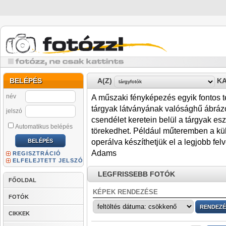
BELÉPÉS
A(Z)
KA
név
A műszaki fényképezés egyik fontos ter
tárgyak látványának valósághű ábrázo
jelszó
csendélet keretein belül a tárgyak esz
Automatikus belépés
törekedhet. Például műteremben a kül
operálva készíthetjük el a legjobb fel
Adams
REGISZTRÁCIÓ
ELFELEJTETT JELSZÓ
LEGFRISSEBB FOTÓK
FŐOLDAL
KÉPEK RENDEZÉSE
FOTÓK
CIKKEK