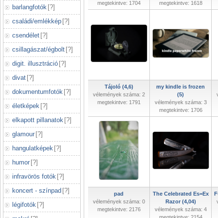
megtekintve: 1704
megtekintve: 1618
barlangfotók
[
?
]
családi/emlékkép
[
?
]
csendélet
[
?
]
csillagászat/égbolt
[
?
]
digit. illusztráció
[
?
]
divat
[
?
]
Tájoló (4,6)
my kindle is frozen
dokumentumfotók
[
?
]
vélemények száma: 2
(5)
megtekintve: 1791
vélemények száma: 3
életképek
[
?
]
megtekintve: 1706
elkapott pillanatok
[
?
]
glamour
[
?
]
hangulatképek
[
?
]
humor
[
?
]
infravörös fotók
[
?
]
koncert - színpad
[
?
]
pad
The Celebrated Es=Ex
F
vélemények száma: 0
Razor (4,04)
légifotók
[
?
]
megtekintve: 2176
vélemények száma: 4
megtekintve: 2154