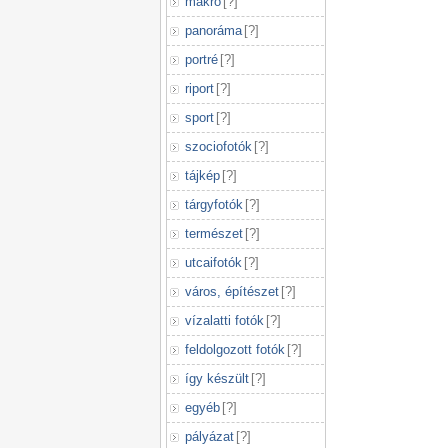
makró
[
?
]
panoráma
[
?
]
portré
[
?
]
riport
[
?
]
sport
[
?
]
szociofotók
[
?
]
tájkép
[
?
]
tárgyfotók
[
?
]
természet
[
?
]
utcaifotók
[
?
]
város, építészet
[
?
]
vízalatti fotók
[
?
]
feldolgozott fotók
[
?
]
így készült
[
?
]
egyéb
[
?
]
pályázat
[
?
]