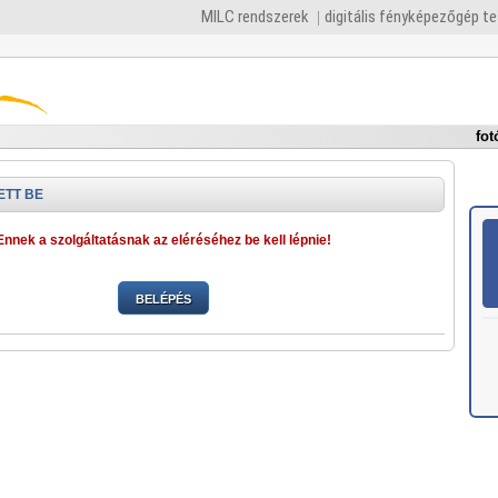
MILC rendszerek
digitális fényképezőgép t
fot
ETT BE
Ennek a szolgáltatásnak az eléréséhez be kell lépnie!
BELÉPÉS