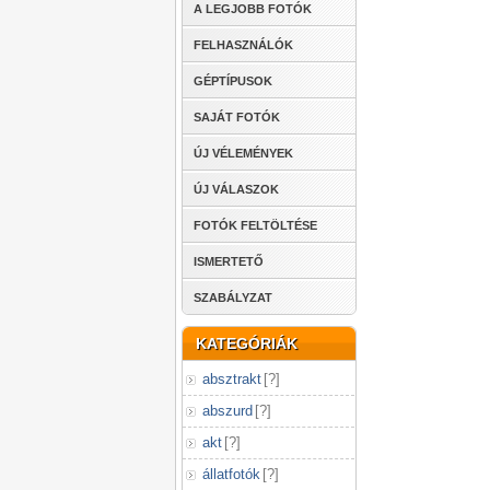
A LEGJOBB FOTÓK
FELHASZNÁLÓK
GÉPTÍPUSOK
SAJÁT FOTÓK
ÚJ VÉLEMÉNYEK
ÚJ VÁLASZOK
FOTÓK FELTÖLTÉSE
ISMERTETŐ
SZABÁLYZAT
KATEGÓRIÁK
absztrakt
[
?
]
abszurd
[
?
]
akt
[
?
]
állatfotók
[
?
]