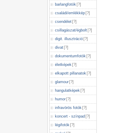
barlangfotók
[
?
]
családi/emlékkép
[
?
]
csendélet
[
?
]
csillagászat/égbolt
[
?
]
digit. illusztráció
[
?
]
divat
[
?
]
dokumentumfotók
[
?
]
életképek
[
?
]
elkapott pillanatok
[
?
]
glamour
[
?
]
hangulatképek
[
?
]
humor
[
?
]
infravörös fotók
[
?
]
koncert - színpad
[
?
]
légifotók
[
?
]