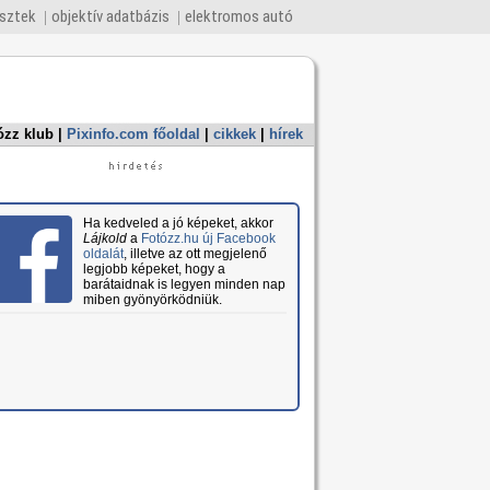
esztek
objektív adatbázis
elektromos autó
ózz klub
|
Pixinfo.com főoldal
|
cikkek
|
hírek
Ha kedveled a jó képeket, akkor
Lájkold
a
Fotózz.hu új Facebook
oldalát
, illetve az ott megjelenő
legjobb képeket, hogy a
barátaidnak is legyen minden nap
miben gyönyörködniük.