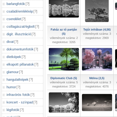
barlangfotók
[
?
]
családi/emlékkép
[
?
]
csendélet
[
?
]
csillagászat/égbolt
[
?
]
Faház az tó partján
Tejút infrában (4,56)
digit. illusztráció
[
?
]
(5)
vélemények száma: 3
vélemények száma: 2
megtekintve: 2969
divat
[
?
]
megtekintve: 3265
dokumentumfotók
[
?
]
életképek
[
?
]
elkapott pillanatok
[
?
]
glamour
[
?
]
Diplomatic Club (5)
Mdina (2,5)
hangulatképek
[
?
]
vélemények száma: 5
vélemények száma: 3
megtekintve: 3724
megtekintve: 4076
humor
[
?
]
infravörös fotók
[
?
]
koncert - színpad
[
?
]
légifotók
[
?
]