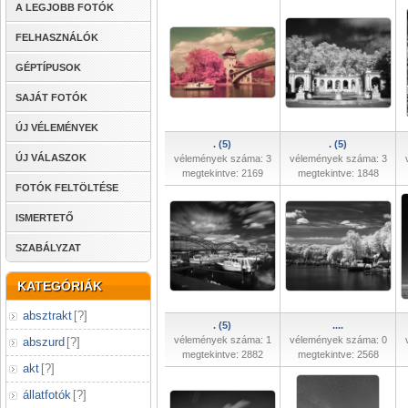
A LEGJOBB FOTÓK
FELHASZNÁLÓK
GÉPTÍPUSOK
SAJÁT FOTÓK
ÚJ VÉLEMÉNYEK
. (5)
. (5)
ÚJ VÁLASZOK
vélemények száma: 3
vélemények száma: 3
megtekintve: 2169
megtekintve: 1848
FOTÓK FELTÖLTÉSE
ISMERTETŐ
SZABÁLYZAT
KATEGÓRIÁK
absztrakt
[
?
]
. (5)
....
vélemények száma: 1
vélemények száma: 0
abszurd
[
?
]
megtekintve: 2882
megtekintve: 2568
akt
[
?
]
állatfotók
[
?
]