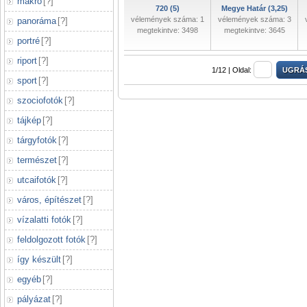
makró
[
?
]
720 (5)
Megye Határ (3,25)
vélemények száma: 1
vélemények száma: 3
panoráma
[
?
]
megtekintve: 3498
megtekintve: 3645
portré
[
?
]
riport
[
?
]
1/12 |
Oldal:
sport
[
?
]
szociofotók
[
?
]
tájkép
[
?
]
tárgyfotók
[
?
]
természet
[
?
]
utcaifotók
[
?
]
város, építészet
[
?
]
vízalatti fotók
[
?
]
feldolgozott fotók
[
?
]
így készült
[
?
]
egyéb
[
?
]
pályázat
[
?
]