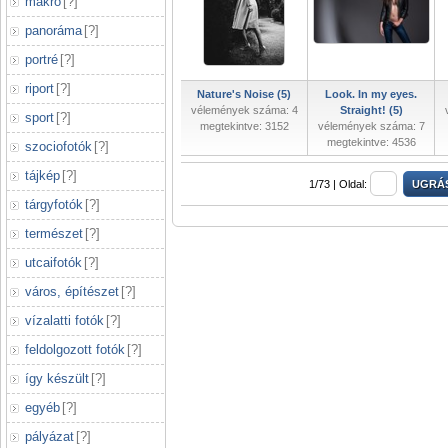
makró
[
?
]
panoráma
[
?
]
portré
[
?
]
riport
[
?
]
Nature's Noise (5)
Look. In my eyes.
vélemények száma: 4
Straight! (5)
sport
[
?
]
megtekintve: 3152
vélemények száma: 7
megtekintve: 4536
szociofotók
[
?
]
tájkép
[
?
]
1/73 |
Oldal:
tárgyfotók
[
?
]
természet
[
?
]
utcaifotók
[
?
]
város, építészet
[
?
]
vízalatti fotók
[
?
]
feldolgozott fotók
[
?
]
így készült
[
?
]
egyéb
[
?
]
pályázat
[
?
]