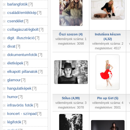
barlangfotók
[
?
]
családi/emlékkép
[
?
]
csendélet
[
?
]
csillagászat/égbolt
[
?
]
Őszi szezon (4)
Indulásra készen
digit. illusztráció
[
?
]
vélemények száma: 1
(4,32)
megtekintve: 3098
vélemények száma: 2
divat
[
?
]
megtekintve: 4517
dokumentumfotók
[
?
]
életképek
[
?
]
elkapott pillanatok
[
?
]
glamour
[
?
]
hangulatképek
[
?
]
humor
[
?
]
Stílus (4,99)
Pin up Girl (5)
vélemények száma: 3
vélemények száma: 4
infravörös fotók
[
?
]
megtekintve: 3078
megtekintve: 3501
koncert - színpad
[
?
]
légifotók
[
?
]