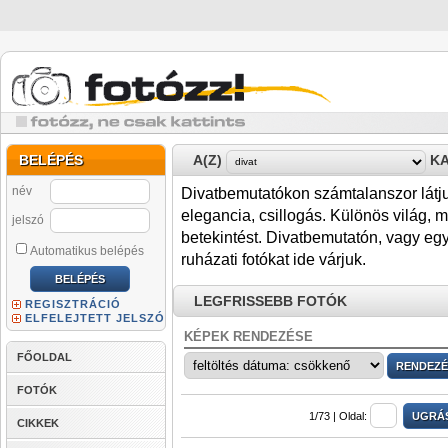
BELÉPÉS
A(Z)
KA
név
Divatbemutatókon számtalanszor látjuk
elegancia, csillogás. Különös világ,
jelszó
betekintést. Divatbemutatón, vagy eg
Automatikus belépés
ruházati fotókat ide várjuk.
LEGFRISSEBB FOTÓK
REGISZTRÁCIÓ
ELFELEJTETT JELSZÓ
KÉPEK RENDEZÉSE
FŐOLDAL
FOTÓK
1/73 |
Oldal:
CIKKEK