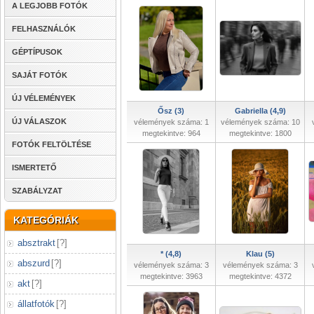
A LEGJOBB FOTÓK
FELHASZNÁLÓK
GÉPTÍPUSOK
SAJÁT FOTÓK
ÚJ VÉLEMÉNYEK
Ősz (3)
Gabriella (4,9)
ÚJ VÁLASZOK
vélemények száma: 1
vélemények száma: 10
megtekintve: 964
megtekintve: 1800
FOTÓK FELTÖLTÉSE
ISMERTETŐ
SZABÁLYZAT
KATEGÓRIÁK
absztrakt
[
?
]
* (4,8)
Klau (5)
abszurd
[
?
]
vélemények száma: 3
vélemények száma: 3
megtekintve: 3963
megtekintve: 4372
akt
[
?
]
állatfotók
[
?
]