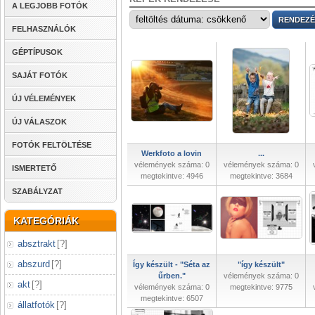
A LEGJOBB FOTÓK
FELHASZNÁLÓK
GÉPTÍPUSOK
SAJÁT FOTÓK
ÚJ VÉLEMÉNYEK
ÚJ VÁLASZOK
FOTÓK FELTÖLTÉSE
Werkfoto a lovin
...
vélemények száma: 0
vélemények száma: 0
ISMERTETŐ
megtekintve: 4946
megtekintve: 3684
SZABÁLYZAT
KATEGÓRIÁK
absztrakt
[
?
]
abszurd
[
?
]
Így készült - "Séta az
"így készült"
űrben."
vélemények száma: 0
akt
[
?
]
vélemények száma: 0
megtekintve: 9775
megtekintve: 6507
állatfotók
[
?
]