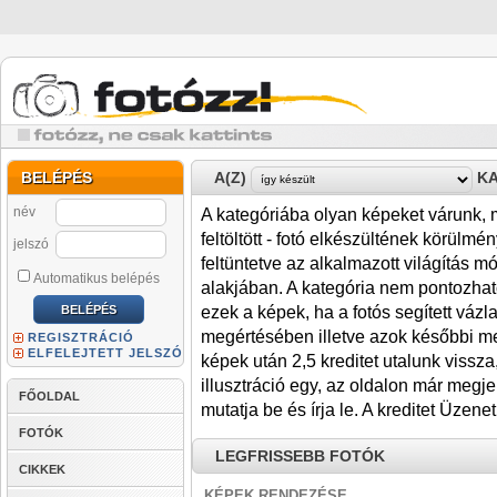
BELÉPÉS
A(Z)
KA
név
A kategóriába olyan képeket várunk,
feltöltött - fotó elkészültének körülmé
jelszó
feltüntetve az alkalmazott világítás m
Automatikus belépés
alakjában. A kategória nem pontozható
ezek a képek, ha a fotós segített váz
megértésében illetve azok későbbi meg
REGISZTRÁCIÓ
ELFELEJTETT JELSZÓ
képek után 2,5 kreditet utalunk vissza
illusztráció egy, az oldalon már megje
FŐOLDAL
mutatja be és írja le. A kreditet Üzene
FOTÓK
LEGFRISSEBB FOTÓK
CIKKEK
KÉPEK RENDEZÉSE