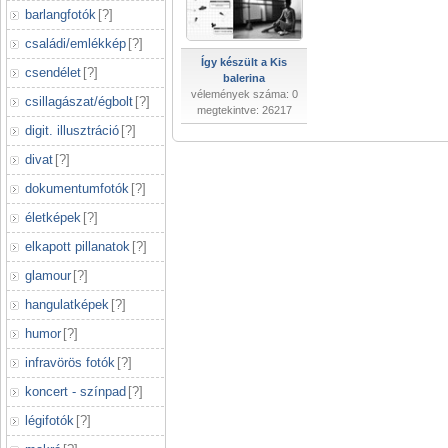
barlangfotók
[
?
]
családi/emlékkép
[
?
]
Így készült a Kis
csendélet
[
?
]
balerina
vélemények száma: 0
csillagászat/égbolt
[
?
]
megtekintve: 26217
digit. illusztráció
[
?
]
divat
[
?
]
dokumentumfotók
[
?
]
életképek
[
?
]
elkapott pillanatok
[
?
]
glamour
[
?
]
hangulatképek
[
?
]
humor
[
?
]
infravörös fotók
[
?
]
koncert - színpad
[
?
]
légifotók
[
?
]