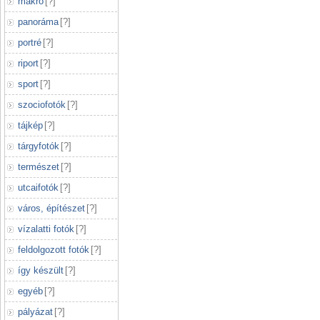
makró
[
?
]
panoráma
[
?
]
portré
[
?
]
riport
[
?
]
sport
[
?
]
szociofotók
[
?
]
tájkép
[
?
]
tárgyfotók
[
?
]
természet
[
?
]
utcaifotók
[
?
]
város, építészet
[
?
]
vízalatti fotók
[
?
]
feldolgozott fotók
[
?
]
így készült
[
?
]
egyéb
[
?
]
pályázat
[
?
]