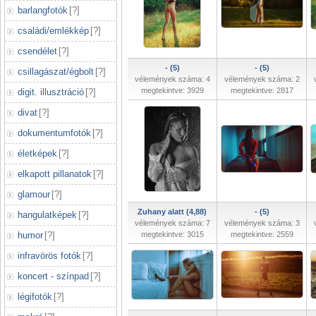
barlangfotók
[
?
]
családi/emlékkép
[
?
]
csendélet
[
?
]
- (5)
- (5)
csillagászat/égbolt
[
?
]
vélemények száma: 4
vélemények száma: 2
megtekintve: 3929
megtekintve: 2817
digit. illusztráció
[
?
]
divat
[
?
]
dokumentumfotók
[
?
]
életképek
[
?
]
elkapott pillanatok
[
?
]
glamour
[
?
]
Zuhany alatt (4,88)
- (5)
hangulatképek
[
?
]
vélemények száma: 7
vélemények száma: 3
humor
[
?
]
megtekintve: 3015
megtekintve: 2559
infravörös fotók
[
?
]
koncert - színpad
[
?
]
légifotók
[
?
]