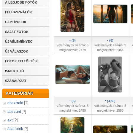
A LEGJOBB FOTÓK
FELHASZNÁLÓK
GÉPTÍPUSOK
SAJÁT FOTÓK
- (5)
- (5)
ÚJ VÉLEMÉNYEK
vélemények száma: 6
vélemények száma: 9
megtekintve: 2779
megtekintve: 2464
ÚJ VÁLASZOK
FOTÓK FELTÖLTÉSE
ISMERTETŐ
SZABÁLYZAT
KATEGÓRIÁK
- (5)
* (3,85)
absztrakt
[
?
]
vélemények száma: 5
vélemények száma: 5
megtekintve: 2480
megtekintve: 2583
abszurd
[
?
]
akt
[
?
]
állatfotók
[
?
]