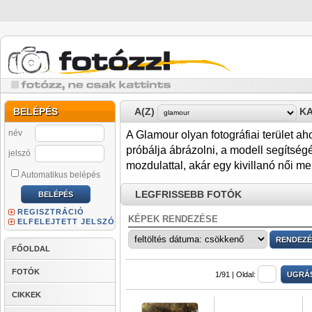
BELÉPÉS
A(Z)
KA
név
A Glamour olyan fotográfiai terület ah
próbálja ábrázolni, a modell segítségé
jelszó
mozdulattal, akár egy kivillanó női me
Automatikus belépés
LEGFRISSEBB FOTÓK
REGISZTRÁCIÓ
KÉPEK RENDEZÉSE
ELFELEJTETT JELSZÓ
FŐOLDAL
FOTÓK
1/91 |
Oldal:
CIKKEK