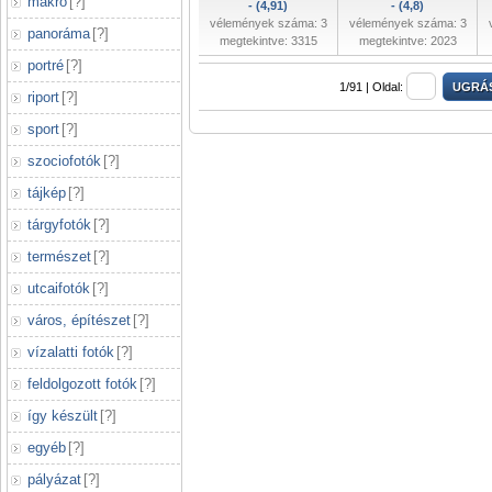
makró
[
?
]
- (4,91)
- (4,8)
vélemények száma: 3
vélemények száma: 3
panoráma
[
?
]
megtekintve: 3315
megtekintve: 2023
portré
[
?
]
1/91 |
Oldal:
riport
[
?
]
sport
[
?
]
szociofotók
[
?
]
tájkép
[
?
]
tárgyfotók
[
?
]
természet
[
?
]
utcaifotók
[
?
]
város, építészet
[
?
]
vízalatti fotók
[
?
]
feldolgozott fotók
[
?
]
így készült
[
?
]
egyéb
[
?
]
pályázat
[
?
]