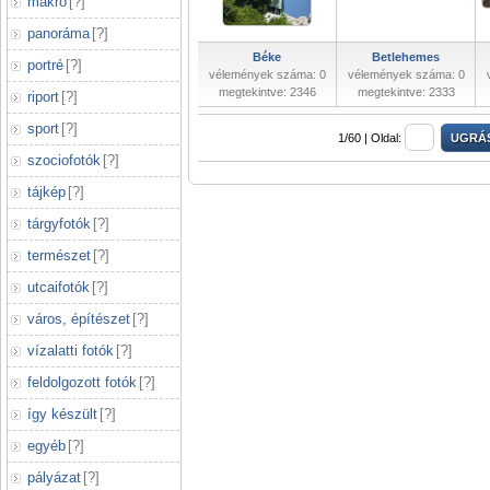
makró
[
?
]
panoráma
[
?
]
Béke
Betlehemes
portré
[
?
]
vélemények száma: 0
vélemények száma: 0
megtekintve: 2346
megtekintve: 2333
riport
[
?
]
sport
[
?
]
1/60 |
Oldal:
szociofotók
[
?
]
tájkép
[
?
]
tárgyfotók
[
?
]
természet
[
?
]
utcaifotók
[
?
]
város, építészet
[
?
]
vízalatti fotók
[
?
]
feldolgozott fotók
[
?
]
így készült
[
?
]
egyéb
[
?
]
pályázat
[
?
]