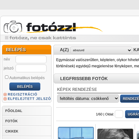
BELÉPÉS
A(Z)
KA
név
Egymással valószerűtlen, képtelen, olykor hihet
történések) egyidejű megjelenése fényképen, me
jelszó
Automatikus belépés
LEGFRISSEBB FOTÓK
KÉPEK RENDEZÉSE
REGISZTRÁCIÓ
ELFELEJTETT JELSZÓ
FŐOLDAL
1/60 |
Oldal:
FOTÓK
CIKKEK