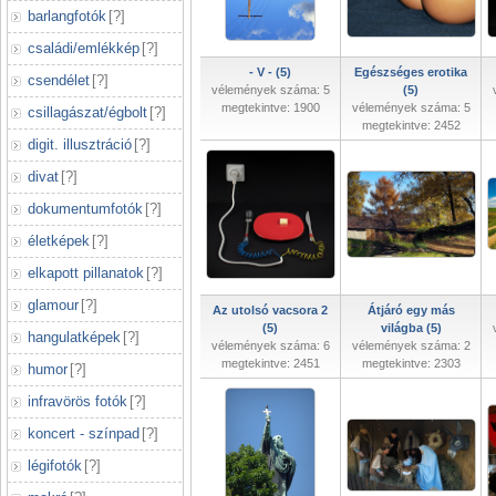
barlangfotók
[
?
]
családi/emlékkép
[
?
]
- V - (5)
Egészséges erotika
csendélet
[
?
]
vélemények száma: 5
(5)
megtekintve: 1900
vélemények száma: 5
csillagászat/égbolt
[
?
]
megtekintve: 2452
digit. illusztráció
[
?
]
divat
[
?
]
dokumentumfotók
[
?
]
életképek
[
?
]
elkapott pillanatok
[
?
]
glamour
[
?
]
Az utolsó vacsora 2
Átjáró egy más
(5)
világba (5)
hangulatképek
[
?
]
vélemények száma: 6
vélemények száma: 2
megtekintve: 2451
megtekintve: 2303
humor
[
?
]
infravörös fotók
[
?
]
koncert - színpad
[
?
]
légifotók
[
?
]