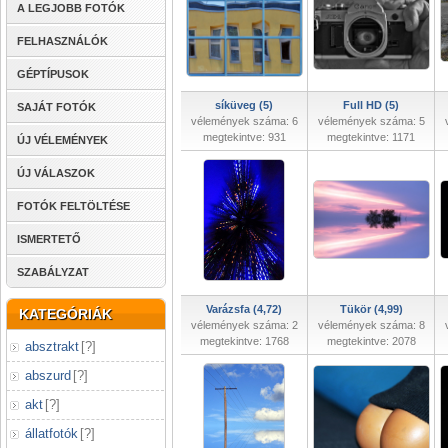
A LEGJOBB FOTÓK
FELHASZNÁLÓK
GÉPTÍPUSOK
síküveg (5)
Full HD (5)
SAJÁT FOTÓK
vélemények száma: 6
vélemények száma: 5
megtekintve: 931
megtekintve: 1171
ÚJ VÉLEMÉNYEK
ÚJ VÁLASZOK
FOTÓK FELTÖLTÉSE
ISMERTETŐ
SZABÁLYZAT
Varázsfa (4,72)
Tükör (4,99)
KATEGÓRIÁK
vélemények száma: 2
vélemények száma: 8
megtekintve: 1768
megtekintve: 2078
absztrakt
[
?
]
abszurd
[
?
]
akt
[
?
]
állatfotók
[
?
]