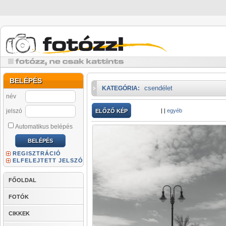
BELÉPÉS
csendélet
KATEGÓRIA:
név
jelszó
|
|
egyéb
ELŐZŐ KÉP
Automatikus belépés
REGISZTRÁCIÓ
ELFELEJTETT JELSZÓ
FŐOLDAL
FOTÓK
CIKKEK