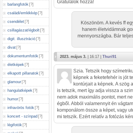
Gratulálok hozzá!
barlangfotók
[
?
]
családi/emlékkép
[
?
]
csendélet
[
?
]
Köszönöm. A kevés ff eg
hanem életvidámnak gon
csillagászat/égbolt
[
?
]
mennyországba. Bár telje
digit. illusztráció
[
?
]
divat
[
?
]
dokumentumfotók
[
?
]
2023. május 3.
| 16:17 |
Thuri91
életképek
[
?
]
Szia. Tetszik hogy szímetri
elkapott pillanatok
[
?
]
képnek a feketefehér is jót t
glamour
[
?
]
kontúrjait a képnek. A szög
is tetszik, mert így adja vissza a szi
hangulatképek
[
?
]
nem adok maximális pontot, mert ne
humor
[
?
]
égből. Abból valamennyit én vágtam
infravörös fotók
[
?
]
komponálom össze a képet, vagy u
koncert - színpad
[
?
]
mi tetszik. Ezért relatív a fotózás ké
légifotók
[
?
]