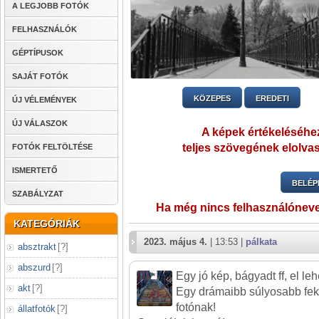
A LEGJOBB FOTÓK
FELHASZNÁLÓK
GÉPTÍPUSOK
SAJÁT FOTÓK
KÖZEPES
EREDETI
ÚJ VÉLEMÉNYEK
ÚJ VÁLASZOK
A képek értékeléséhez
teljes szövegének elolvas
FOTÓK FELTÖLTÉSE
ISMERTETŐ
BELÉP
SZABÁLYZAT
Ha még nincs felhasználónev
KATEGÓRIÁK
2023. május 4.
| 13:53 |
pálkata
absztrakt
[
?
]
abszurd
[
?
]
Egy jó kép, bágyadt ff, el lehe
akt
[
?
]
Egy drámaibb súlyosabb feke
fotónak!
állatfotók
[
?
]