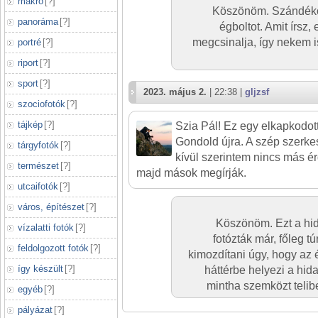
makró
[
?
]
Köszönöm. Szándék
panoráma
[
?
]
égboltot. Amit írsz,
megcsinalja, így nekem 
portré
[
?
]
riport
[
?
]
sport
[
?
]
2023. május 2.
| 22:38 |
gljzsf
szociofotók
[
?
]
tájkép
[
?
]
Szia Pál! Ez egy elkapkodott 
Gondold újra. A szép szerk
tárgyfotók
[
?
]
kívül szerintem nincs más é
természet
[
?
]
majd mások megírják.
utcaifotók
[
?
]
város, építészet
[
?
]
Köszönöm. Ezt a hid
vízalatti fotók
[
?
]
fotózták már, főleg tú
feldolgozott fotók
[
?
]
kimozdítani úgy, hogy az 
így készült
[
?
]
háttérbe helyezi a hida
mintha szemközt telib
egyéb
[
?
]
pályázat
[
?
]