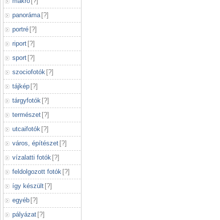
makró
[
?
]
panoráma
[
?
]
portré
[
?
]
riport
[
?
]
sport
[
?
]
szociofotók
[
?
]
tájkép
[
?
]
tárgyfotók
[
?
]
természet
[
?
]
utcaifotók
[
?
]
város, építészet
[
?
]
vízalatti fotók
[
?
]
feldolgozott fotók
[
?
]
így készült
[
?
]
egyéb
[
?
]
pályázat
[
?
]