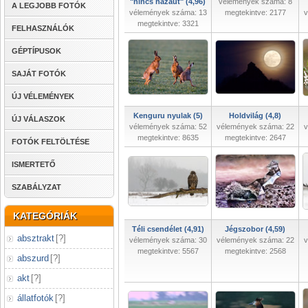
"nincs hazaút" (4,96)
vélemények száma: 8
A LEGJOBB FOTÓK
vélemények száma: 13
megtekintve: 2177
v
megtekintve: 3321
FELHASZNÁLÓK
GÉPTÍPUSOK
SAJÁT FOTÓK
ÚJ VÉLEMÉNYEK
Kenguru nyulak (5)
Holdvilág (4,8)
ÚJ VÁLASZOK
vélemények száma: 52
vélemények száma: 22
v
megtekintve: 8635
megtekintve: 2647
FOTÓK FELTÖLTÉSE
ISMERTETŐ
SZABÁLYZAT
KATEGÓRIÁK
Téli csendélet (4,91)
Jégszobor (4,59)
absztrakt
[
?
]
vélemények száma: 30
vélemények száma: 22
v
megtekintve: 5567
megtekintve: 2568
abszurd
[
?
]
akt
[
?
]
állatfotók
[
?
]