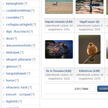
barlangfotók
[
?
]
családi/emlékkép
[
?
]
csendélet
[
?
]
Hajnali rohanás (4,93)
Vigyél anyu! (5)
csillagászat/égbolt
[
?
]
vélemények száma: 14
vélemények száma: 9
v
megtekintve: 2331
megtekintve: 2254
digit. illusztráció
[
?
]
divat
[
?
]
dokumentumfotók
[
?
]
életképek
[
?
]
elkapott pillanatok
[
?
]
glamour
[
?
]
Ez is Toscana (4,92)
Kékvércse (4,99)
hangulatképek
[
?
]
vélemények száma: 12
vélemények száma: 15
megtekintve: 2618
megtekintve: 2279
humor
[
?
]
infravörös fotók
[
?
]
1/14 |
Oldal:
koncert - színpad
[
?
]
légifotók
[
?
]