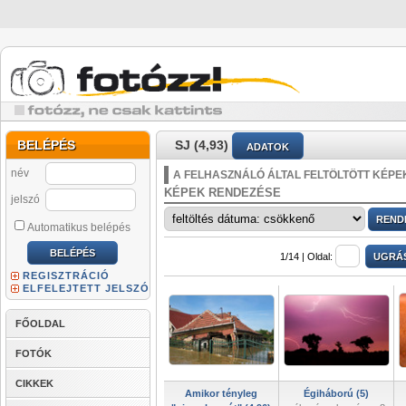
BELÉPÉS
SJ (4,93)
ADATOK
név
A FELHASZNÁLÓ ÁLTAL FELTÖLTÖTT KÉPE
KÉPEK RENDEZÉSE
jelszó
Automatikus belépés
1/14 |
Oldal:
REGISZTRÁCIÓ
ELFELEJTETT JELSZÓ
FŐOLDAL
FOTÓK
CIKKEK
Amikor tényleg
Égiháború (5)