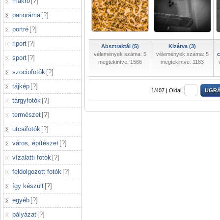
makró
[
?
]
panoráma
[
?
]
portré
[
?
]
riport
[
?
]
Absztraktál (5)
Kizárva (3)
vélemények száma: 5
vélemények száma: 5
c
sport
[
?
]
megtekintve: 1566
megtekintve: 1183
szociofotók
[
?
]
tájkép
[
?
]
1/407 |
Oldal:
tárgyfotók
[
?
]
természet
[
?
]
utcaifotók
[
?
]
város, építészet
[
?
]
vízalatti fotók
[
?
]
feldolgozott fotók
[
?
]
így készült
[
?
]
egyéb
[
?
]
pályázat
[
?
]