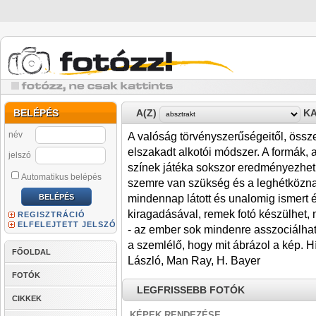
BELÉPÉS
A(Z)
KA
név
A valóság törvényszerűségeitől, össze
elszakadt alkotói módszer. A formák, 
jelszó
színek játéka sokszor eredményezhet 
Automatikus belépés
szemre van szükség és a leghétközna
mindennap látott és unalomig ismert 
kiragadásával, remek fotó készülhet, 
REGISZTRÁCIÓ
ELFELEJTETT JELSZÓ
- az ember sok mindenre asszociálhat,
a szemlélő, hogy mit ábrázol a kép. 
FŐOLDAL
László, Man Ray, H. Bayer
FOTÓK
LEGFRISSEBB FOTÓK
CIKKEK
KÉPEK RENDEZÉSE