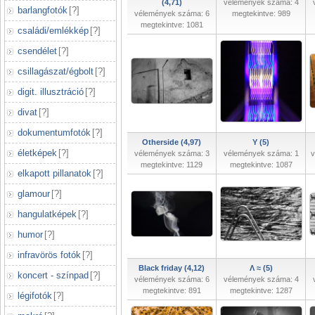
(4,71)
vélemények száma: 4
barlangfotók
[
?
]
vélemények száma: 6
megtekintve: 989
megtekintve: 1081
családi/emlékkép
[
?
]
csendélet
[
?
]
csillagászat/égbolt
[
?
]
digit. illusztráció
[
?
]
divat
[
?
]
dokumentumfotók
[
?
]
Otherside (4,97)
Y (5)
életképek
[
?
]
vélemények száma: 3
vélemények száma: 1
v
megtekintve: 1129
megtekintve: 1087
elkapott pillanatok
[
?
]
glamour
[
?
]
hangulatképek
[
?
]
humor
[
?
]
infravörös fotók
[
?
]
Black friday (4,12)
Λ ≈ (5)
koncert - színpad
[
?
]
vélemények száma: 6
vélemények száma: 4
megtekintve: 891
megtekintve: 1287
légifotók
[
?
]