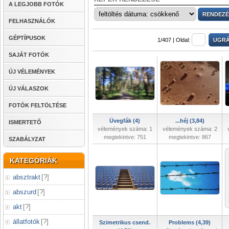
A LEGJOBB FOTÓK
FELHASZNÁLÓK
GÉPTÍPUSOK
1/407 |
Oldal:
SAJÁT FOTÓK
ÚJ VÉLEMÉNYEK
ÚJ VÁLASZOK
FOTÓK FELTÖLTÉSE
Üvegfák (4)
...héj (3,84)
ISMERTETŐ
vélemények száma: 1
vélemények száma: 2
megtekintve: 751
megtekintve: 867
SZABÁLYZAT
KATEGÓRIÁK
absztrakt
[
?
]
abszurd
[
?
]
akt
[
?
]
állatfotók
[
?
]
Szimetrikus csend.
Problems (4,39)