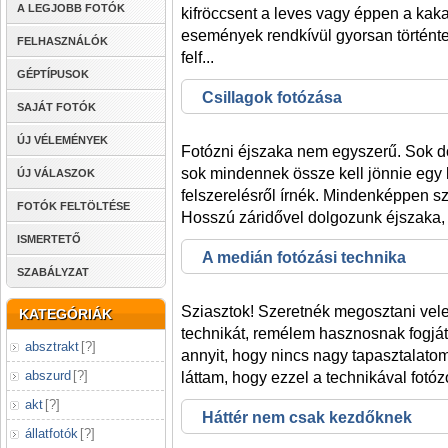
A LEGJOBB FOTÓK
kifröccsent a leves vagy éppen a kaka
események rendkívül gyorsan történt
FELHASZNÁLÓK
felf...
GÉPTÍPUSOK
Csillagok fotózása
SAJÁT FOTÓK
ÚJ VÉLEMÉNYEK
Fotózni éjszaka nem egyszerű. Sok dol
sok mindennek össze kell jönnie egy 
ÚJ VÁLASZOK
felszerelésről írnék. Mindenképpen s
FOTÓK FELTÖLTÉSE
Hosszú záridővel dolgozunk éjszaka, 
ISMERTETŐ
A medián fotózási technika
SZABÁLYZAT
Sziasztok! Szeretnék megosztani vele
KATEGÓRIÁK
technikát, remélem hasznosnak fogjáto
absztrakt
[
?
]
annyit, hogy nincs nagy tapasztalato
abszurd
[
?
]
láttam, hogy ezzel a technikával fotóz
akt
[
?
]
Háttér nem csak kezdőknek
állatfotók
[
?
]