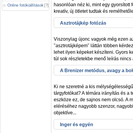
hasonlóan néz ki, mint egy gyorsított 
Online fotókiállítások
[
?
]
kreatív, új ötletet tudtak és remélhet
Asztrotájkép fotózás
Viszonylag újonc vagyok még ezen az
"asztrotájképem" láttán többen kérde
lehet ilyen képeket készíteni. Gyors 
túl sok részletekbe menő leírás nincs 
A Brenizer metódus, avagy a b
Ki ne szeretné a kis mélységélességű
tárgyfotókat? A témára irányítás és a 
eszköze ez, de sajnos nem olcsó. A 
eléréséhez nagyobb szenzor, nagyobb
objektíve...
Inger és egyén