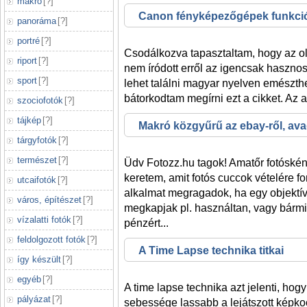
makró
[
?
]
Canon fényképezőgépek funkció
panoráma
[
?
]
Lantern
portré
[
?
]
Csodálkozva tapasztaltam, hogy az o
riport
[
?
]
nem íródott erről az igencsak haszno
sport
[
?
]
lehet találni magyar nyelven emészthet
bátorkodtam megírni ezt a cikket. Az 
szociofotók
[
?
]
tájkép
[
?
]
Makró közgyűrű az ebay-ről, ava
tárgyfotók
[
?
]
barkács
természet
[
?
]
Üdv Fotozz.hu tagok! Amatőr fotósként
keretem, amit fotós cuccok vételére fo
utcaifotók
[
?
]
alkalmat megragadok, ha egy objektí
város, építészet
[
?
]
megkapjak pl. használtan, vagy bármil
vízalatti fotók
[
?
]
pénzért...
feldolgozott fotók
[
?
]
A Time Lapse technika titkai
így készült
[
?
]
egyéb
[
?
]
A time lapse technika azt jelenti, hog
pályázat
[
?
]
sebessége lassabb a lejátszott képko