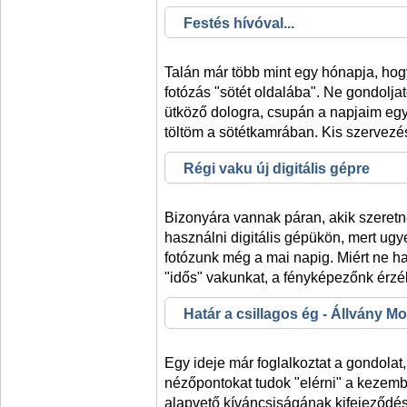
Festés hívóval...
Talán már több mint egy hónapja, hog
fotózás "sötét oldalába". Ne gondolj
ütköző dologra, csupán a napjaim egy
töltöm a sötétkamrában. Kis szervezéss
Régi vaku új digitális gépre
Bizonyára vannak páran, akik szeret
használni digitális gépükön, mert ugye
fotózunk még a mai napig. Miért ne 
"idős" vakunkat, a fényképezőnk érzé
Határ a csillagos ég - Állvány M
Egy ideje már foglalkoztat a gondolat
nézőpontokat tudok "elérni" a kezembe
alapvető kíváncsiságának kifejeződése