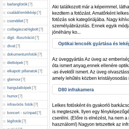
barlangfotók
[
?
]
Aki találkozott már a képeimmel, láth
családi/emlékkép
[
?
]
kezdtem a fotózást. Amatőrként lelk
fotózás sok kategóriájába. Nagy kihívá
csendélet
[
?
]
személyábrázolás. Ennek egyik módj
csillagászat/égbolt
[
?
]
jónéhány ko...
digit. illusztráció
[
?
]
Optikai lencsék gyártása és leké
divat
[
?
]
dokumentumfotók
[
?
]
Az üveggyártás Az üveg az emberisé
életképek
[
?
]
óta ismert anyag,ennek ellenére opti
elkapott pillanatok
[
?
]
-as évektől ismert. Az üveg olvasztáss
amely lehűtés közben kristályosodás nél
glamour
[
?
]
hangulatképek
[
?
]
D80 infrakamera
humor
[
?
]
infravörös fotók
[
?
]
Lelkes fotósként és gyakorló barkács
is megteszek. Ilyen egy fényképezőgép
koncert - színpad
[
?
]
cserélni. (Előre is elnézést, ha nem 
légifotók
[
?
]
használom!) Nagyon tetszettek az inf