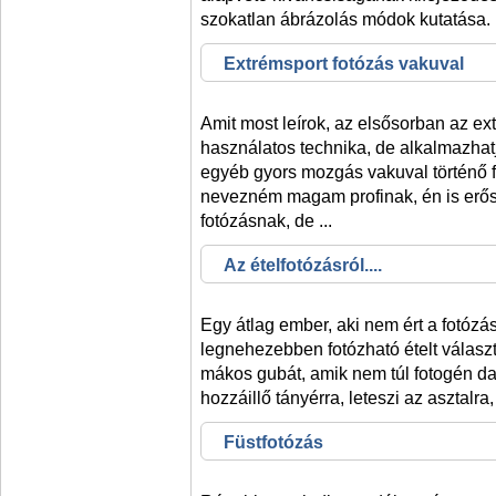
szokatlan ábrázolás módok kutatása. 
Extrémsport fotózás vakuval
Amit most leírok, az elsősorban az ex
használatos technika, de alkalmazhat
egyéb gyors mozgás vakuval történő 
nevezném magam profinak, én is erős
fotózásnak, de ...
Az ételfotózásról....
Egy átlag ember, aki nem ért a fotózá
legnehezebben fotózható ételt választj
mákos gubát, amik nem túl fotogén dar
hozzáillő tányérra, leteszi az asztalra
Füstfotózás