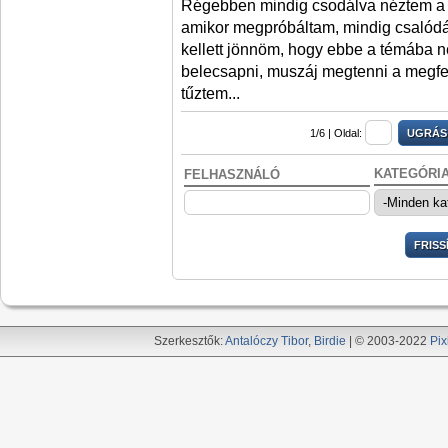
Régebben mindig csodálva néztem a fü
amikor megpróbáltam, mindig csalódás
kellett jönnöm, hogy ebbe a témába n
belecsapni, muszáj megtenni a megfel
tűztem...
1/6 |
Oldal:
KATEGÓRI
FELHASZNÁLÓ
Szerkesztők:
Antalóczy Tibor
,
Birdie
| © 2003-2022
Pix