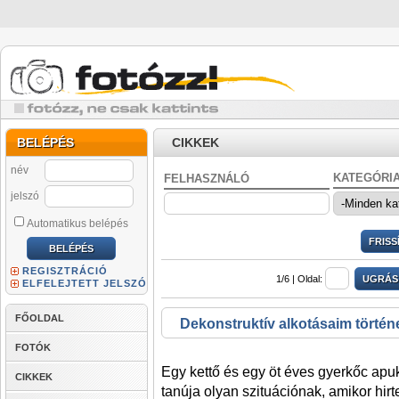
BELÉPÉS
CIKKEK
név
KATEGÓRI
FELHASZNÁLÓ
jelszó
Automatikus belépés
REGISZTRÁCIÓ
1/6 |
Oldal:
ELFELEJTETT JELSZÓ
FŐOLDAL
Dekonstruktív alkotásaim történ
FOTÓK
Egy kettő és egy öt éves gyerkőc apu
CIKKEK
tanúja olyan szituációnak, amikor hirt