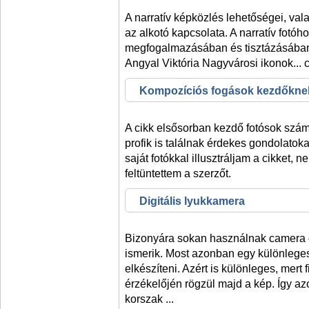
A narratív képközlés lehetőségei, vala
az alkotó kapcsolata. A narratív fotó
megfogalmazásában és tisztázásában 
Angyal Viktória Nagyvárosi ikonok...
Kompozíciós fogások kezdőkne
A cikk elsősorban kezdő fotósok szám
profik is találnak érdekes gondolatok
saját fotókkal illusztráljam a cikket, 
feltüntettem a szerzőt. 
Digitális lyukkamera
Bizonyára sokan használnak camera 
ismerik. Most azonban egy különlege
elkészíteni. Azért is különleges, mert 
érzékelőjén rögzül majd a kép. Így azo
korszak ...