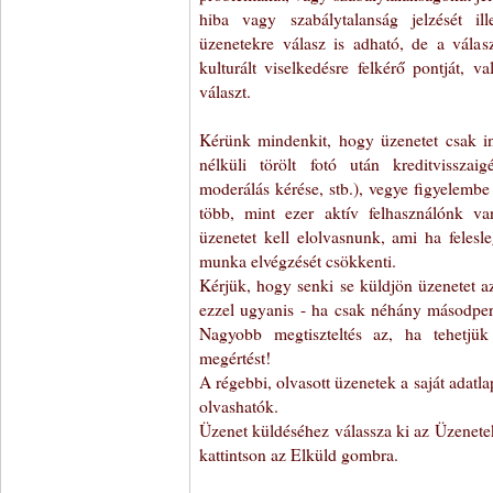
hiba vagy szabálytalanság jelzését il
üzenetekre válasz is adható, de a válasz
kulturált viselkedésre felkérő pontját, v
választ.
Kérünk mindenkit, hogy üzenetet csak ind
nélküli törölt fotó után kreditvisszai
moderálás kérése, stb.), vegye figyelemb
több, mint ezer aktív felhasználónk v
üzenetet kell elolvasnunk, ami ha felesl
munka elvégzését csökkenti.
Kérjük, hogy senki se küldjön üzenetet 
ezzel ugyanis - ha csak néhány másodper
Nagyobb megtiszteltés az, ha tehetjü
megértést!
A régebbi, olvasott üzenetek a saját adatla
olvashatók.
Üzenet küldéséhez válassza ki az Üzenete
kattintson az Elküld gombra.