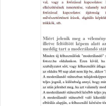
val, vagy a fotózással kapcsolatos:
elkészítésének ismertetése, valamely te
fotózással kapcsolatos újdonság i
művészettörténeti írások, digitális képfe
trükkök, stb.
Miért jelenik meg a vélemén
illetve feltöltött képem alatt a
meddig tart a moderálandó stá
Minden új felhasználónk "moderálandó" 
fotozz.hu oldalunkon. Ezen kívül, ha
szabályzatot sért, vagy felhasználói átlag
az oldalra 90 nap alatt nem lép be, akkor 
A moderálandó státuszban tulajdonképpe
teljes jognál, a különbség annyi, hogy min
az után jelenhet meg, ha azt valamely mode
A moderálandó státuszból később teljes jo
A moderálandó státuszból való kikerül
elbírálás alapján, a felhasználó kérésére t