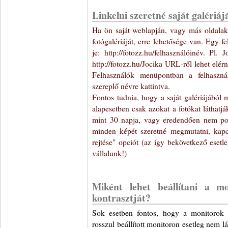
Linkelni szeretné saját galériáj
Ha ön saját weblapján, vagy más oldalako
fotógalériáját, erre lehetősége van. Egy f
je: http://fotozz.hu/felhasználóinév. Pl.
http://fotozz.hu/Jocika URL-ről lehet elé
Felhasználók menüpontban a felhaszná
szereplő névre kattintva.
Fontos tudnia, hogy a saját galériájából 
alapesetben csak azokat a fotókat láthatj
mint 30 napja, vagy eredendően nem pont
minden képét szeretné megmutatni, kapc
rejtése" opciót (az így bekövetkező esetl
vállalunk!)
Miként lehet beállítani a mo
kontrasztját?
Sok esetben fontos, hogy a monitorok 
rosszul beállított monitoron esetleg nem l