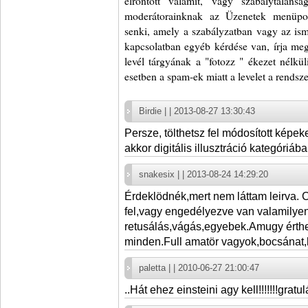
elrontott valamit, vagy szabálytalans
moderátorainknak az Üzenetek menüpo
senki, amely a szabályzatban vagy az ism
kapcsolatban egyéb kérdése van, írja me
levél tárgyának a "fotozz " ékezet nélkül
esetben a spam-ek miatt a levelet a rendsze
Birdie | | 2013-08-27 13:30:43
Persze, tölthetsz fel módosított képek
akkor digitális illusztráció kategóriába
snakesix | | 2013-08-24 14:29:20
Érdeklödnék,mert nem láttam leirva. C
fel,vagy engedélyezve van valamilye
retusálás,vágás,egyebek.Amugy érthet
minden.Full amatör vagyok,bocsánat,
paletta | | 2010-06-27 21:00:47
..Hát ehez einsteini agy kell!!!!!!!gratul