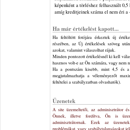
képenként a törléshez felhasznált 0,5 k
amíg kreditjeinek száma el nem éri a 
Ha már értékelést kapott...
Ha feltöltött fotójára érkeztek új érté
részében, az Új értékelések szöveg után 
azokat, valamint válaszolhat rájuk.
Minden pontozott értékelésnél ki kell vál
hasznos volt-e az Ön számára, vagy nem ny
Ha a pontszám kisebb, mint 4,5 és a 
megjutalmazhatja a véleményezőt maxim
feltételei a szabályzatban olvashatók).
Üzenetek
A site üzemeltetői, az adminisztrátor 
Önnek, illetve fordítva, Ön is üz
adminisztrátornak. Ezek az üzenete
problémákat, vagy szabálytalanságokat je