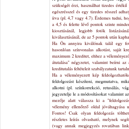
szükségét érzi, használhat tizedes értékű
egészrésszel és egy tizedes résszel adha
írva (pl. 4,7 vagy 4.7). Érdemes tudni, ho
a 4,5 és felette lévő pontok szinte minde
kiosztásánál, legjobb fotók listázásá
kiválasztásánál, de az 5 pontok után kapha
Ha Ön annyira kiválónak talál egy fo
hasonlóan színvonalas alkotást, saját kred
maximum 2 kreditet, ehhez a véleményező m
átutalása" négyzetet, valamint beírni az 
kreditutalás feltételeit szabályzatunk tarta
Ha a véleményezett kép feldolgozhatóké
feldolgozást készíteni, megmutatva, mik
alkotni (pl. színkorrekció, retusálás, vá
jegyzetelje le a módosításokat valamint a
mezője alatt válassza ki a "feldolgozá
vélemény ellenőrző oldal jóváhagyása utá
Fontos! Csak olyan feldolgozás tölthe
részletes leírás olvasható, melynek segí
(vagy annak megjegyzés rovatában linke