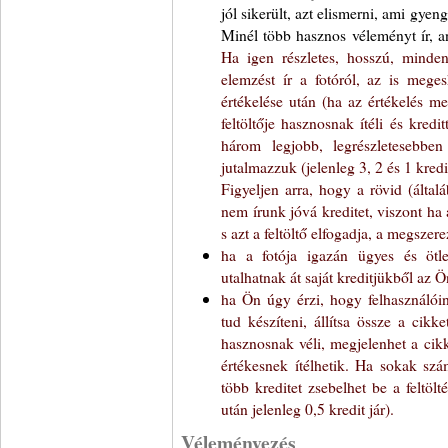
jól sikerült, azt elismerni, ami gyeng
Minél több hasznos véleményt ír, an
Ha igen részletes, hosszú, minden
elemzést ír a fotóról, az is mege
értékelése után (ha az értékelés m
feltöltője hasznosnak ítéli és kred
három legjobb, legrészletesebben 
jutalmazzuk (jelenleg 3, 2 és 1 kredit
Figyeljen arra, hogy a rövid (által
nem írunk jóvá kreditet, viszont ha a
s azt a feltöltő elfogadja, a megszer
ha a fotója igazán ügyes és ötlet
utalhatnak át saját kreditjükből az Ö
ha Ön úgy érzi, hogy felhasználói
tud készíteni, állítsa össze a cikke
hasznosnak véli, megjelenhet a cik
értékesnek ítélhetik. Ha sokak szá
több kreditet zsebelhet be a feltöl
után jelenleg 0,5 kredit jár).
Véleményezés