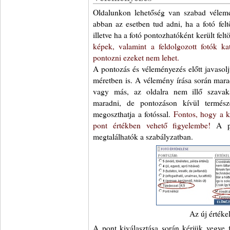
Oldalunkon lehetőség van szabad vélemé
abban az esetben tud adni, ha a fotó felt
illetve ha a fotó pontozhatóként került felt
képek, valamint a feldolgozott fotók k
pontozni ezeket nem lehet.
A pontozás és véleményezés előtt javasolj
méretben is. A vélemény írása során marad
vagy más, az oldalra nem illő szavaka
maradni, de pontozáson kívül termész
megoszthatja a fotóssal.
Fontos, hogy a 
pont értékben vehető figyelembe!
A po
megtalálhatók a szabályzatban.
Az új értéke
A pont kiválasztása során kérjük vegye 