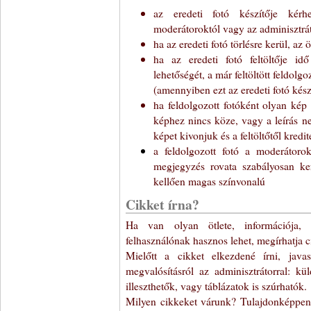
az eredeti fotó készítője kérhe
moderátoroktól vagy az adminisztrát
ha az eredeti fotó törlésre kerül, az 
ha az eredeti fotó feltöltője id
lehetőségét, a már feltöltött feldol
(amennyiben ezt az eredeti fotó kész
ha feldolgozott fotóként olyan kép 
képhez nincs köze, vagy a leírás n
képet kivonjuk és a feltöltőtől kredi
a feldolgozott fotó a moderátorok
megjegyzés rovata szabályosan ker
kellően magas színvonalú
Cikket írna?
Ha van olyan ötlete, információja,
felhasználónak hasznos lehet, megírhatja 
Mielőtt a cikket elkezdené írni, java
megvalósításról az adminisztrátorral: k
illeszthetők, vagy táblázatok is szúrhatók.
Milyen cikkeket várunk? Tulajdonképpen