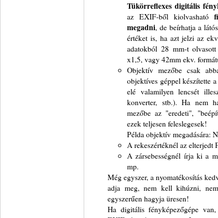
Tükörreflexes digitális fé
az EXIF-ből kiolvasható
f
megadni
, de beírhatja a lát
értéket is, ha azt jelzi az e
adatokból 28 mm-t olvaso
x1,5, vagy 42mm ekv. formá
Objektív mezőbe csak abba
objektíves géppel készítette a 
elé valamilyen lencsét illes
konverter, stb.). Ha nem ha
mezőbe az "eredeti", "beépít
ezek teljesen feleslegesek!
Példa objektív megadására:
A rekeszértéknél az elterjedt
A zársebességnél írja ki a m
mp.
Még egyszer, a nyomatékosítás kedv
adja meg, nem kell kihúzni, nem 
egyszerűen hagyja üresen!
Ha digitális fényképezőgépe van,