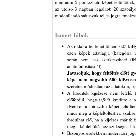
minimum 5 pontozható képet feltöltöttek,
az utolsó 3 napban legalább 20 szabályos,
moderálandó státuszuk teljes jogra emelésé
Ismert hibák
Az oldalra fel lehet tölteni 605 ki
ezen képek adatlapja (kategória, 
során nem lesz szerkeszthető (fel
adatmódosításnál).
Javasoljuk, hogy feltöltés előtt 
képe nem nagyobb 600 kiByte-n
szeretne módosítani az adatokon, írj
A kreditek kijelzése nem lefelé, h
előfordul, hogy 0,995 kreditre a r
Ilyenkor a fotozz.hu képet feltölt
nincs meg a képfeltöltéshez szüksé
fordulhat elő, ha a kijelzés már fel
meg a képfeltöltéshez szükséges 1 kr
Bizonyos esetekben moderátori jogo