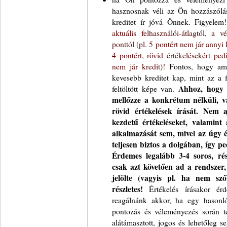
hasznosnak véli az Ön hozzászólásá
kreditet ír jóvá Önnek. Figyele
aktuális felhasználói-átlagtól, a 
ponttól (pl. 5 pontért nem jár annyi k
4 pontért, rövid értékelésekért pe
nem jár kredit)!
Fontos, hogy amíg
kevesebb kreditet kap, mint az a 
feltöltött képe van.
Ahhoz, hogy s
mellőzze a konkrétum nélküli, vag
rövid értékelések írását. Nem 
kezdetű értékeléseket, valamint 
alkalmazását sem, mivel az úgy é
teljesen biztos a dolgában, így p
Érdemes legalább 3-4 soros, rész
csak azt követően ad a rendszer,
jelölte (vagyis pl. ha nem szőr
részletes!
Értékelés írásakor ér
reagálnánk akkor, ha egy hasonl
pontozás és véleményezés során te
alátámasztott, jogos és lehetőleg s