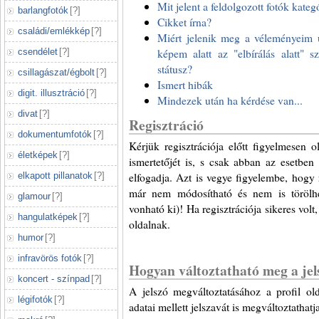
Mit jelent a feldolgozott fotók kateg
barlangfotók
[
?
]
Cikket írna?
családi/emlékkép
[
?
]
Miért jelenik meg a véleményeim ut
képem alatt az "elbírálás alatt" 
csendélet
[
?
]
státusz?
csillagászat/égbolt
[
?
]
Ismert hibák
digit. illusztráció
[
?
]
Mindezek után ha kérdése van...
divat
[
?
]
Regisztráció
dokumentumfotók
[
?
]
Kérjük regisztrációja előtt figyelmesen o
életképek
[
?
]
ismertetőjét is, s csak abban az esetben 
elfogadja. Azt is vegye figyelembe, hogy r
elkapott pillanatok
[
?
]
már nem módosítható és nem is törölhet
glamour
[
?
]
vonható ki)! Ha regisztrációja sikeres volt
hangulatképek
[
?
]
oldalnak.
humor
[
?
]
infravörös fotók
[
?
]
Hogyan változtatható meg a jel
koncert - színpad
[
?
]
A jelszó megváltoztatásához a profil olda
légifotók
[
?
]
adatai mellett jelszavát is megváltoztathatj