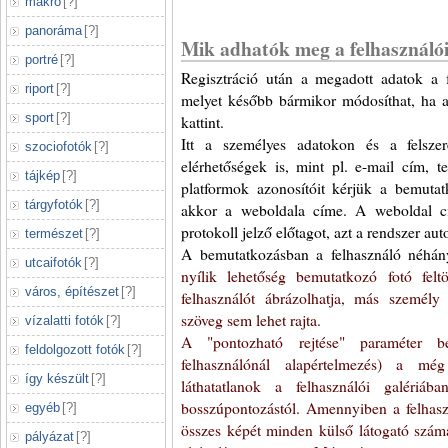
makró
[
?
]
panoráma
[
?
]
Mik adhatók meg a felhasználó
portré
[
?
]
Regisztráció után a megadott adatok a 
riport
[
?
]
melyet később bármikor módosíthat, ha a 
sport
[
?
]
kattint.
Itt a személyes adatokon és a felsze
szociofotók
[
?
]
elérhetőségek is, mint pl. e-mail cím, 
tájkép
[
?
]
platformok azonosítóit kérjük a bemutat
tárgyfotók
[
?
]
akkor a weboldala címe. A weboldal cí
protokoll jelző előtagot, azt a rendszer aut
természet
[
?
]
A bemutatkozásban a felhasználó néhá
utcaifotók
[
?
]
nyílik lehetőség bemutatkozó fotó felt
város, építészet
[
?
]
felhasználót ábrázolhatja, más személ
szöveg sem lehet rajta.
vízalatti fotók
[
?
]
A "pontozható rejtése" paraméter b
feldolgozott fotók
[
?
]
felhasználónál alapértelmezés) a m
így készült
[
?
]
láthatatlanok a felhasználói galériáb
bosszúpontozástól. Amennyiben a felhasz
egyéb
[
?
]
összes képét minden külső látogató számár
pályázat
[
?
]