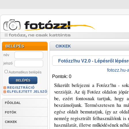
BELÉPÉS
CIKKEK
név
Fotózz!hu V2.0 - Lépésről lépésr
jelszó
fotozz.hu-
Automatikus belépés
Pontok: 0
Sikerült befejezni a Fotózz!hu - soka
REGISZTRÁCIÓ
verzióját. Az új Fotózz oldalon jópá
ELFELEJTETT JELSZÓ
be, ezért fontosnak tartjuk, hogy 
FŐOLDAL
beszámoljunk. Természetesen ha már
egész oldalt bemutatjuk, így az olda
FOTÓK
nemrég regisztrált felhasználóink is
CIKKEK
használatát, illetve működésének néhán