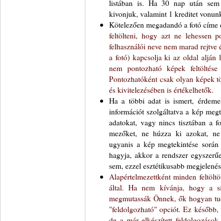
listában is. Ha 30 nap után sem 
kivonjuk, valamint 1 kreditet vonunk
Kötelezően megadandó a fotó címe é
feltölteni, hogy azt ne lehessen 
felhasználói neve nem marad rejtve 
a fotó) kapcsolja ki az oldal alján
nem pontozható képek feltöltése
Pontozhatóként csak olyan képek tö
és kivitelezésében is értékelhetők.
Ha a többi adat is ismert, érdemes
információt szolgáltatva a kép meg
adatokat, vagy nincs tisztában a f
mezőket, ne húzza ki azokat, ne
ugyanis a kép megtekintése során 
hagyja, akkor a rendszer egyszerű
sem, ezzel esztétikusabb megjelenést
Alapértelmezettként minden feltöltö
által. Ha nem kívánja, hogy a sit
megmutassák Önnek, ők hogyan tudná
"feldolgozható" opciót. Ez később, a
de a már elkészített feldolgozások