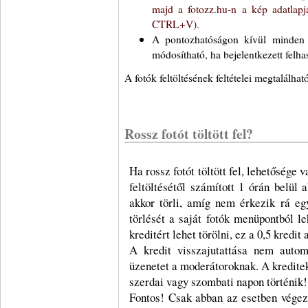
majd a fotozz.hu-n a kép adatlapj
CTRL+V).
A pontozhatóságon kívül minden m
módosítható, ha bejelentkezett felhas
A fotók feltöltésének feltételei megtalálha
Rossz fotót töltött fel?
Ha rossz fotót töltött fel, lehetősége 
feltöltésétől számított 1 órán belül
akkor törli, amíg nem érkezik rá e
törlését a saját fotók menüpontból l
kreditért lehet törölni, ez a 0,5 kredi
A kredit visszajutattása nem automa
üzenetet a moderátoroknak. A kreditek
szerdai vagy szombati napon történik!
Fontos! Csak abban az esetben végezz