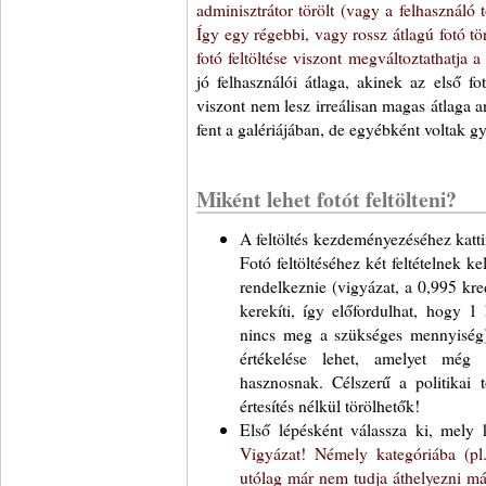
adminisztrátor törölt (vagy a felhasználó tö
Így egy régebbi, vagy rossz átlagú fotó tö
fotó feltöltése viszont megváltoztathatja a
jó felhasználói átlaga, akinek az első 
viszont nem lesz irreálisan magas átlaga a
fent a galériájában, de egyébként voltak g
Miként lehet fotót feltölteni?
A feltöltés kezdeményezéséhez katti
Fotó feltöltéséhez két feltételnek ke
rendelkeznie (vigyázat, a 0,995 kred
kerekíti, így előfordulhat, hogy 1
nincs meg a szükséges mennyiség
értékelése lehet, amelyet még
hasznosnak. Célszerű a politikai t
értesítés nélkül törölhetők!
Első lépésként válassza ki, mely ka
Vigyázat! Némely kategóriába (pl. 
utólag már nem tudja áthelyezni má