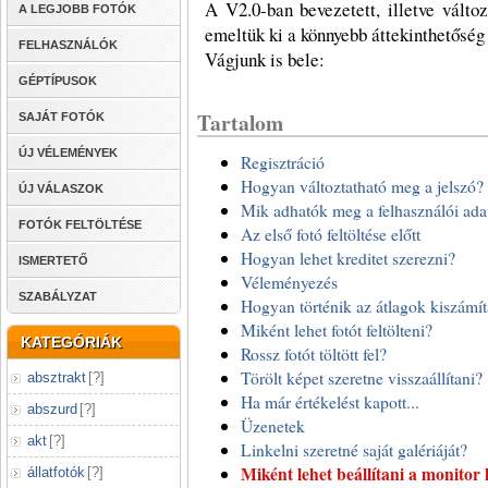
A V2.0-ban bevezetett, illetve válto
A LEGJOBB FOTÓK
emeltük ki a könnyebb áttekinthetőség
FELHASZNÁLÓK
Vágjunk is bele:
GÉPTÍPUSOK
Tartalom
SAJÁT FOTÓK
ÚJ VÉLEMÉNYEK
Regisztráció
Hogyan változtatható meg a jelszó?
ÚJ VÁLASZOK
Mik adhatók meg a felhasználói ada
FOTÓK FELTÖLTÉSE
Az első fotó feltöltése előtt
Hogyan lehet kreditet szerezni?
ISMERTETŐ
Véleményezés
SZABÁLYZAT
Hogyan történik az átlagok kiszámí
Miként lehet fotót feltölteni?
KATEGÓRIÁK
Rossz fotót töltött fel?
Törölt képet szeretne visszaállítani?
absztrakt
[
?
]
Ha már értékelést kapott...
abszurd
[
?
]
Üzenetek
akt
[
?
]
Linkelni szeretné saját galériáját?
Miként lehet beállítani a monitor 
állatfotók
[
?
]