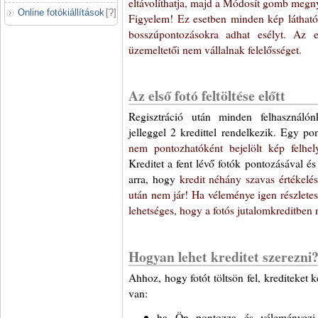
eltávolíthatja, majd a Módosít gomb megn
Online fotókiállítások
[
?
]
Figyelem! Ez esetben minden kép látható 
bosszúpontozásokra adhat esélyt. Az e
üzemeltetői nem vállalnak felelősséget.
Az első fotó feltöltése előtt
Regisztráció után minden felhasznál
jelleggel 2 kredittel rendelkezik. Egy po
nem pontozhatóként bejelölt kép felhel
Kreditet a fent lévő fotók pontozásával és 
arra, hogy
kredit néhány szavas értékelé
után nem jár! Ha véleménye igen részletes é
lehetséges, hogy a fotós jutalomkreditben r
Hogyan lehet kreditet szerezni
Ahhoz, hogy fotót töltsön fel, krediteket 
van:
ha Ön pontozza és véleményezi 