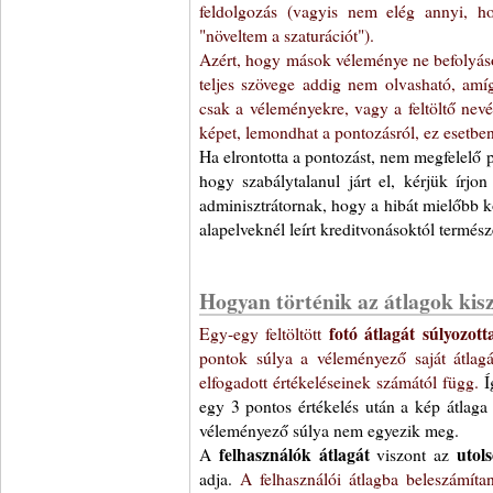
feldolgozás (vagyis nem elég annyi, ho
"növeltem a szaturációt").
Azért, hogy mások véleménye ne befolyásol
teljes szövege addig nem olvasható, am
csak a véleményekre, vagy a feltöltő nevé
képet, lemondhat a pontozásról, ez esetben
Ha elrontotta a pontozást, nem megfelelő 
hogy szabálytalanul járt el, kérjük írjo
adminisztrátornak, hogy a hibát mielőbb k
alapelveknél leírt kreditvonásoktól termész
Hogyan történik az átlagok kis
Egy-egy feltöltött
fotó átlagát súlyozott
pontok súlya a véleményező saját átlagát
elfogadott értékeléseinek számától függ.
Í
egy 3 pontos értékelés után a kép átlaga 
véleményező súlya nem egyezik meg.
A
felhasználók átlagát
viszont az
utol
adja.
A felhasználói átlagba beleszámíta