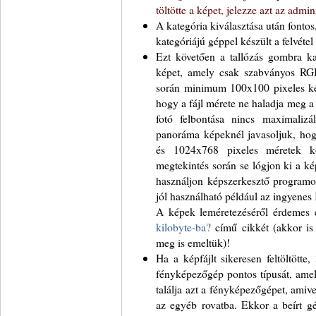
töltötte a képet, jelezze azt az admini
A kategória kiválasztása után fontos
kategóriájú géppel készült a felvétel (
Ezt követően a tallózás gombra kat
képet, amely csak szabványos RGB
során minimum 100x100 pixeles képe
hogy a fájl mérete ne haladja meg a
fotó felbontása nincs maximaliz
panoráma képeknél javasoljuk, hog
és 1024x768 pixeles méretek k
megtekintés során se lógjon ki a k
használjon képszerkesztő programot
jól használható például az ingyenes
A képek leméretezéséről érdemes 
kilobyte-ba?
című cikkét (akkor is
meg is emeltük)!
Ha a képfájlt sikeresen feltöltött
fényképezőgép pontos típusát, amel
találja azt a fényképezőgépet, amivel
az egyéb rovatba. Ekkor a beírt g