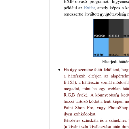
EXIF-olvasó programot. Ingyenesen
például az
Exifer
, amely képes a k
rendszerbe átváltott gyújtótávolság m
Elterjedt hátté
Ha úgy szeretne fotót feltölteni, h
a háttérszín eltérjen az alapérte
B:153), a háttérszín sornál módosíth
megadni, mint ha egy weblap hátté
R,G,B érték). A könnyebbség kedvéé
hozzá tartozó kódot a fenti képen m
Paint Shop Pro, vagy PhotoShop
ilyen színkódokat.
Részletes színskála és a színekhez
(a kívánt szín kiválasztása után du