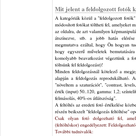
Mit jelent a feldolgozott fotók 
A kategóriák közül a "feldolgozott fotók"
módosított fotókat töltheti fel, amelyeket má
az oldalra, de azt valamilyen képmanipulác
átszínezve, stb. a jobb hatás elérése
megmutatva ezáltal, hogy Ön hogyan tudn
hogy egyszerű műveletek bemutatására
komolyabb beavatkozást végeztünk a fotó
töltsünk fel feldolgozást)!
Minden feldolgozásnál kötelező a megjegy
alapján a feldolgozás reprodukálható. 
"növeltem a szaturációt", "contrast, level
érték (input) 50..120, gamma: 1,2; színtelít
felmásolás, 40%-os átlátszóság".
A feltöltés az eredeti fotó értékelése közb
részén beikszelt "feldolgozás feltöltése" o
Csak olyan fotó dolgozható fel, amely
(feltöltéskor) engedélyezett: Feldolgozható
További tudnivalók: