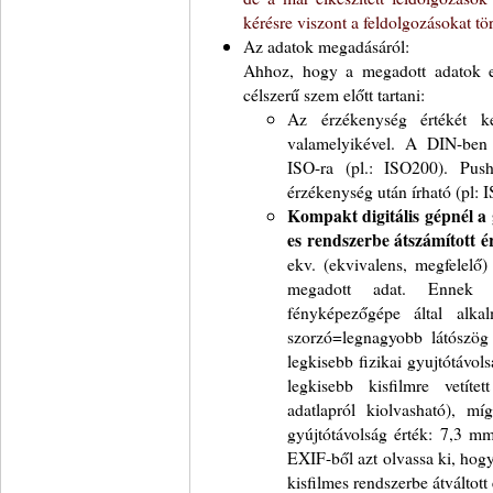
kérésre viszont a feldolgozásokat tö
Az adatok megadásáról:
Ahhoz, hogy a megadott adatok e
célszerű szem előtt tartani:
Az érzékenység értékét 
valamelyikével. A DIN-ben 
ISO-ra (pl.: ISO200). Pus
érzékenység után írható (pl:
Kompakt digitális gépnél a 
es rendszerbe átszámított ér
ekv. (ekvivalens, megfelelő)
megadott adat. Ennek k
fényképezőgépe által alkal
szorzó=legnagyobb látószög 
legkisebb fizikai gyujtótávo
legkisebb kisfilmre vetít
adatlapról kiolvasható), míg
gyújtótávolság érték: 7,3 m
EXIF-ből azt olvassa ki, hog
kisfilmes rendszerbe átválto