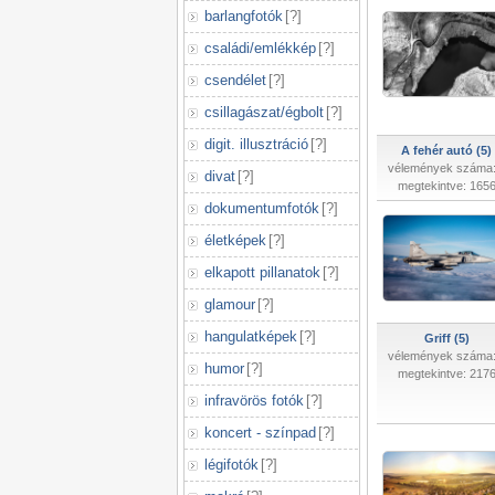
barlangfotók
[
?
]
családi/emlékkép
[
?
]
csendélet
[
?
]
csillagászat/égbolt
[
?
]
digit. illusztráció
[
?
]
A fehér autó (5)
vélemények száma:
divat
[
?
]
megtekintve: 165
dokumentumfotók
[
?
]
életképek
[
?
]
elkapott pillanatok
[
?
]
glamour
[
?
]
hangulatképek
[
?
]
Griff (5)
vélemények száma:
humor
[
?
]
megtekintve: 217
infravörös fotók
[
?
]
koncert - színpad
[
?
]
légifotók
[
?
]