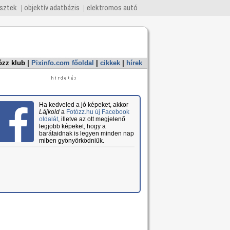
esztek
objektív adatbázis
elektromos autó
ózz klub
|
Pixinfo.com főoldal
|
cikkek
|
hírek
Ha kedveled a jó képeket, akkor
Lájkold
a
Fotózz.hu új Facebook
oldalát
, illetve az ott megjelenő
legjobb képeket, hogy a
barátaidnak is legyen minden nap
miben gyönyörködniük.