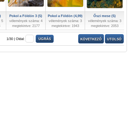
)
Pokol a Földön 3 (5)
Pokol a Földön (4,99)
Őszi mese (5)
 5
vélemények száma: 4
vélemények száma: 3
vélemények száma: 3
8
megtekintve: 2177
megtekintve: 1943
megtekintve: 2053
1/30 |
Oldal:
KÖVETKEZŐ
UTOLSÓ