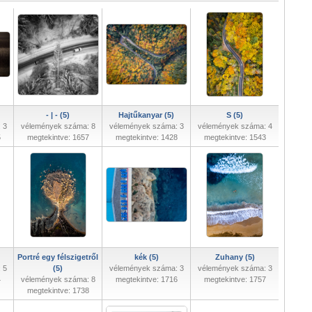
- | - (5)
Hajtűkanyar (5)
S (5)
 3
vélemények száma: 8
vélemények száma: 3
vélemények száma: 4
5
megtekintve: 1657
megtekintve: 1428
megtekintve: 1543
Portré egy félszigetről
kék (5)
Zuhany (5)
 5
(5)
vélemények száma: 3
vélemények száma: 3
4
vélemények száma: 8
megtekintve: 1716
megtekintve: 1757
megtekintve: 1738