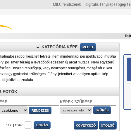
MILC rendszerek
digitális fényképezőgép t
fot
KATEGÓRIA KÉPEI
kalmatosságból készített felvétel nem mindennapi perspektívából mutatja
l oly’ jól ismert térség a levegőből egészen új arcát mutatja. Nem egyszerű
 készíteni, hiszen repülőgép, vagy helikopter remegését, mozgását ki kell
z nagy gyakorlat szükséges. Előnyt jelenthet valamilyen optikai kép-
ott objektív használata.
B FOTÓK
ÉSE
KÉPEK SZŰRÉSE
1/30 |
Oldal:
KÖVETKEZŐ
UTOLSÓ