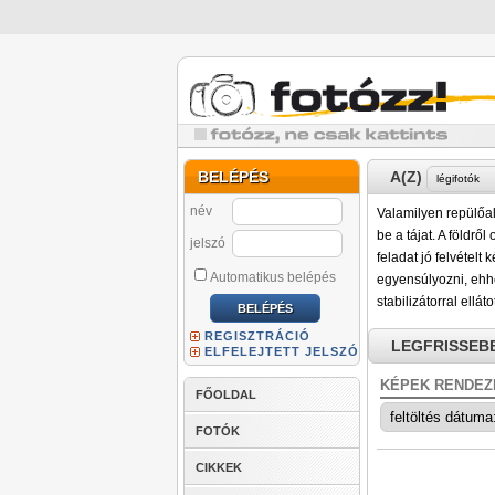
BELÉPÉS
A(Z)
név
Valamilyen repülőal
be a tájat. A földrő
jelszó
feladat jó felvételt
Automatikus belépés
egyensúlyozni, ehhe
stabilizátorral ellát
REGISZTRÁCIÓ
LEGFRISSEB
ELFELEJTETT JELSZÓ
KÉPEK RENDEZ
FŐOLDAL
FOTÓK
CIKKEK