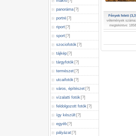
makró
[
?
]
panoráma
[
?
]
Fények felett (3,3
portré
[
?
]
vélemények száma:
megtekintve: 185
riport
[
?
]
sport
[
?
]
szociofotók
[
?
]
tájkép
[
?
]
tárgyfotók
[
?
]
természet
[
?
]
utcaifotók
[
?
]
város, építészet
[
?
]
vízalatti fotók
[
?
]
feldolgozott fotók
[
?
]
így készült
[
?
]
egyéb
[
?
]
pályázat
[
?
]