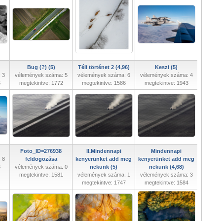
Bug (?) (5)
Téli történet 2 (4,96)
Keszi (5)
 3
vélemények száma: 5
vélemények száma: 6
vélemények száma: 4
6
megtekintve: 1772
megtekintve: 1586
megtekintve: 1943
Foto_ID=276938
II.Mindennapi
Mindennapi
 8
feldogozása
kenyerünket add meg
kenyerünket add meg
6
vélemények száma: 0
nekünk (5)
nekünk (4,68)
megtekintve: 1581
vélemények száma: 1
vélemények száma: 3
megtekintve: 1747
megtekintve: 1584