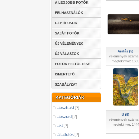
A LEGJOBB FOTÓK
FELHASZNÁLÓK
GÉPTÍPUSOK
SAJÁT FOTÓK
ÚJ VÉLEMÉNYEK
Aratás (5)
ÚJ VÁLASZOK
vélemények száma:
megtekintve: 163
FOTÓK FELTÖLTÉSE
ISMERTETŐ
SZABÁLYZAT
KATEGÓRIÁK
absztrakt
[
?
]
U (5)
abszurd
[
?
]
vélemények száma:
megtekintve: 144
akt
[
?
]
állatfotók
[
?
]