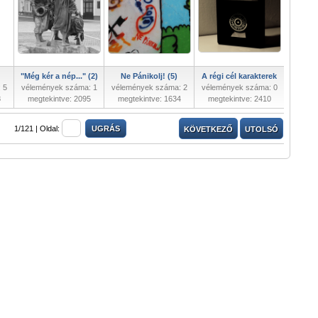
"Még kér a nép..." (2)
Ne Pánikolj! (5)
A régi cél karakterek
 5
vélemények száma: 1
vélemények száma: 2
vélemények száma: 0
8
megtekintve: 2095
megtekintve: 1634
megtekintve: 2410
1/121 |
Oldal:
KÖVETKEZŐ
UTOLSÓ