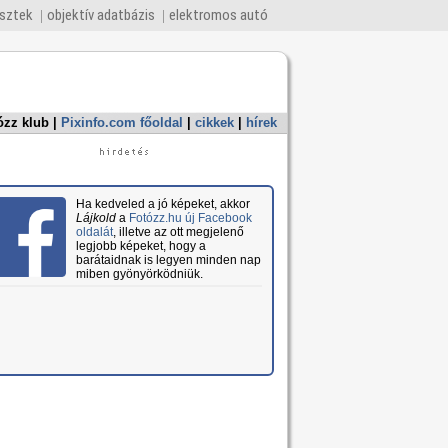
esztek
objektív adatbázis
elektromos autó
ózz klub
|
Pixinfo.com főoldal
|
cikkek
|
hírek
Ha kedveled a jó képeket, akkor
Lájkold
a
Fotózz.hu új Facebook
oldalát
, illetve az ott megjelenő
legjobb képeket, hogy a
barátaidnak is legyen minden nap
miben gyönyörködniük.