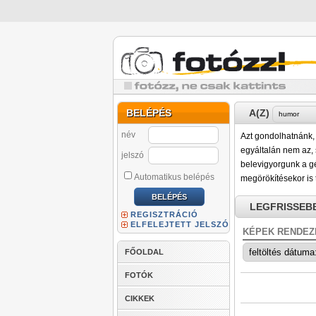
BELÉPÉS
A(Z)
név
Azt gondolhatnánk, 
egyáltalán nem az, s
jelszó
belevigyorgunk a gé
Automatikus belépés
megörökítésekor is 
LEGFRISSEB
REGISZTRÁCIÓ
ELFELEJTETT JELSZÓ
KÉPEK RENDEZ
FŐOLDAL
FOTÓK
CIKKEK