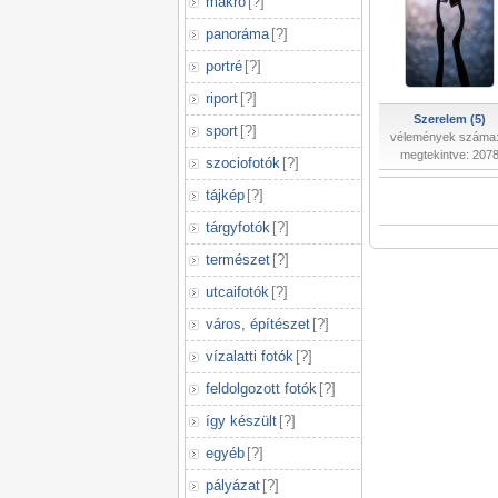
makró
[
?
]
panoráma
[
?
]
portré
[
?
]
riport
[
?
]
Szerelem (5)
sport
[
?
]
vélemények száma:
megtekintve: 207
szociofotók
[
?
]
tájkép
[
?
]
tárgyfotók
[
?
]
természet
[
?
]
utcaifotók
[
?
]
város, építészet
[
?
]
vízalatti fotók
[
?
]
feldolgozott fotók
[
?
]
így készült
[
?
]
egyéb
[
?
]
pályázat
[
?
]