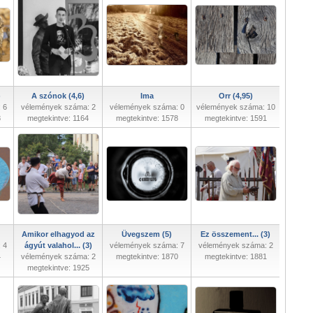
)
A szónok (4,6)
Ima
Orr (4,95)
 6
vélemények száma: 2
vélemények száma: 0
vélemények száma: 10
8
megtekintve: 1164
megtekintve: 1578
megtekintve: 1591
Amikor elhagyod az
Üvegszem (5)
Ez összement... (3)
 4
ágyút valahol... (3)
vélemények száma: 7
vélemények száma: 2
4
vélemények száma: 2
megtekintve: 1870
megtekintve: 1881
megtekintve: 1925