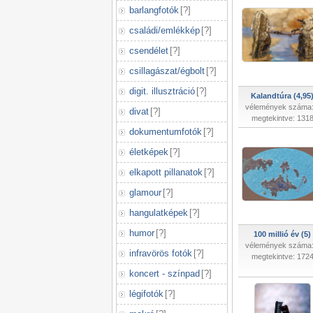
barlangfotók
[
?
]
családi/emlékkép
[
?
]
csendélet
[
?
]
csillagászat/égbolt
[
?
]
digit. illusztráció
[
?
]
Kalandtúra (4,95
vélemények száma:
divat
[
?
]
megtekintve: 131
dokumentumfotók
[
?
]
életképek
[
?
]
elkapott pillanatok
[
?
]
glamour
[
?
]
hangulatképek
[
?
]
humor
[
?
]
100 millió év (5)
vélemények száma:
infravörös fotók
[
?
]
megtekintve: 172
koncert - színpad
[
?
]
légifotók
[
?
]