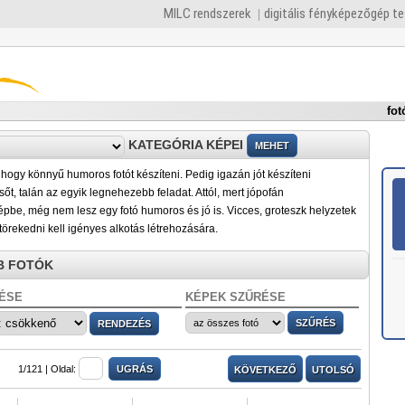
MILC rendszerek
digitális fényképezőgép t
fot
KATEGÓRIA KÉPEI
hogy könnyű humoros fotót készíteni. Pedig igazán jót készíteni
őt, talán az egyik legnehezebb feladat. Attól, mert jópofán
pbe, még nem lesz egy fotó humoros és jó is. Vicces, groteszk helyzetek
törekedni kell igényes alkotás létrehozására.
B FOTÓK
ÉSE
KÉPEK SZŰRÉSE
1/121 |
Oldal:
KÖVETKEZŐ
UTOLSÓ