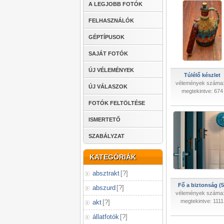
A LEGJOBB FOTÓK
FELHASZNÁLÓK
GÉPTÍPUSOK
SAJÁT FOTÓK
ÚJ VÉLEMÉNYEK
Túlélő készlet
vélemények száma:
ÚJ VÁLASZOK
megtekintve: 674
FOTÓK FELTÖLTÉSE
ISMERTETŐ
SZABÁLYZAT
KATEGÓRIÁK
absztrakt
[
?
]
Fő a biztonság (5
abszurd
[
?
]
vélemények száma:
megtekintve: 1111
akt
[
?
]
állatfotók
[
?
]