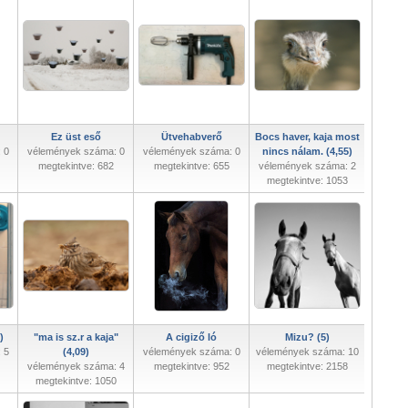
Ez üst eső
Ütvehabverő
Bocs haver, kaja most
 0
vélemények száma: 0
vélemények száma: 0
nincs nálam. (4,55)
megtekintve: 682
megtekintve: 655
vélemények száma: 2
megtekintve: 1053
)
"ma is sz.r a kaja"
A cigiző ló
Mizu? (5)
 5
(4,09)
vélemények száma: 0
vélemények száma: 10
vélemények száma: 4
megtekintve: 952
megtekintve: 2158
megtekintve: 1050