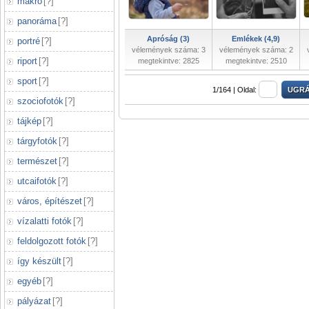
makró
[
?
]
panoráma
[
?
]
Apróság (3)
Emlékek (4,9)
portré
[
?
]
vélemények száma: 3
vélemények száma: 2
riport
[
?
]
megtekintve: 2825
megtekintve: 2510
sport
[
?
]
1/164 |
Oldal:
szociofotók
[
?
]
tájkép
[
?
]
tárgyfotók
[
?
]
természet
[
?
]
utcaifotók
[
?
]
város, építészet
[
?
]
vízalatti fotók
[
?
]
feldolgozott fotók
[
?
]
így készült
[
?
]
egyéb
[
?
]
pályázat
[
?
]