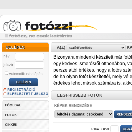
BELÉPÉS
A(Z)
KA
név
Bizonyára mindenki készített már fotók
egy kedves ismerősről otthonában, va
jelszó
persze attól értékes, hogy a fotós sz
Automatikus belépés
de ha olyan fotót készítettél, mely 
érdekes lehet mások számára is, akkor
REGISZTRÁCIÓ
ELFELEJTETT JELSZÓ
LEGFRISSEBB FOTÓK
FŐOLDAL
KÉPEK RENDEZÉSE
FOTÓK
CIKKEK
1/164 |
Oldal: