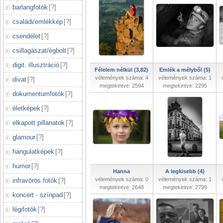
barlangfotók
[
?
]
családi/emlékkép
[
?
]
csendélet
[
?
]
csillagászat/égbolt
[
?
]
digit. illusztráció
[
?
]
Félelem nélkül (3,82)
Emlék a mélyből (5)
vélemények száma: 4
vélemények száma: 1
divat
[
?
]
megtekintve: 2594
megtekintve: 2295
dokumentumfotók
[
?
]
életképek
[
?
]
elkapott pillanatok
[
?
]
glamour
[
?
]
hangulatképek
[
?
]
humor
[
?
]
Hanna
A legkisebb (4)
vélemények száma: 0
vélemények száma: 1
infravörös fotók
[
?
]
megtekintve: 2648
megtekintve: 2799
koncert - színpad
[
?
]
légifotók
[
?
]