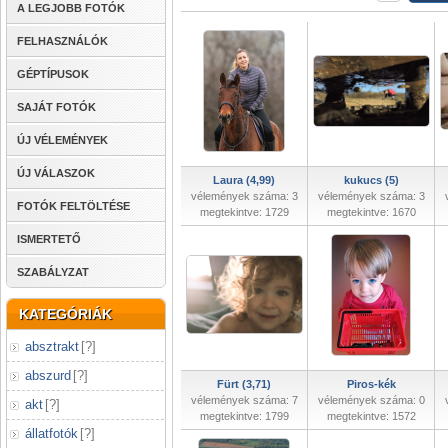
A LEGJOBB FOTÓK
FELHASZNÁLÓK
GÉPTÍPUSOK
SAJÁT FOTÓK
ÚJ VÉLEMÉNYEK
ÚJ VÁLASZOK
Laura (4,99)
kukucs (5)
vélemények száma: 3
vélemények száma: 3
FOTÓK FELTÖLTÉSE
megtekintve: 1729
megtekintve: 1670
ISMERTETŐ
SZABÁLYZAT
KATEGÓRIÁK
absztrakt
[
?
]
abszurd
[
?
]
Fürt (3,71)
Piros-kék
vélemények száma: 7
vélemények száma: 0
akt
[
?
]
megtekintve: 1799
megtekintve: 1572
állatfotók
[
?
]