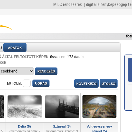
MILC rendszerek
digitális fényképezőgép t
fot
)
ADATOK
 ÁLTAL FELTÖLTÖTT KÉPEK
összesen: 173 darab
ÉSE
1/9 |
Oldal:
KÖVETKEZŐ
UTOLSÓ
Delta (5)
Szürreál (5)
Volt egyszer egy
 5
vélemények száma: 7
vélemények száma: 3
strand (5)