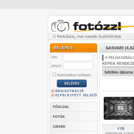
BELÉPÉS
SASVARI (4,82
név
A FELHASZNÁLÓ
KÉPEK RENDEZ
jelszó
Automatikus belépés
REGISZTRÁCIÓ
ELFELEJTETT JELSZÓ
FŐOLDAL
FOTÓK
CIKKEK
# (5)
vélemények száma: