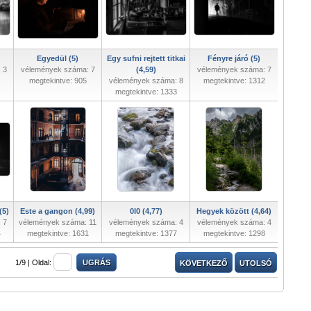
Egyedül (5)
Egy sufni rejtett titkai
Fényre járó (5)
 3
vélemények száma: 7
(4,59)
vélemények száma: 7
megtekintve: 905
vélemények száma: 8
megtekintve: 1312
megtekintve: 1333
(5)
Este a gangon (4,99)
0I0 (4,77)
Hegyek között (4,64)
 7
vélemények száma: 11
vélemények száma: 4
vélemények száma: 4
4
megtekintve: 1631
megtekintve: 1377
megtekintve: 1298
1/9 |
Oldal:
KÖVETKEZŐ
UTOLSÓ