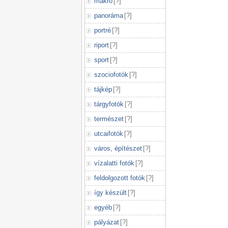
makró
[
?
]
panoráma
[
?
]
portré
[
?
]
riport
[
?
]
sport
[
?
]
szociofotók
[
?
]
tájkép
[
?
]
tárgyfotók
[
?
]
természet
[
?
]
utcaifotók
[
?
]
város, építészet
[
?
]
vízalatti fotók
[
?
]
feldolgozott fotók
[
?
]
így készült
[
?
]
egyéb
[
?
]
pályázat
[
?
]