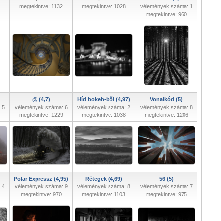
megtekintve: 1132
megtekintve: 1028
vélemények száma: 1
megtekintve: 960
@ (4,7)
Híd bokeh-ből (4,97)
Vonalkód (5)
 5
vélemények száma: 6
vélemények száma: 2
vélemények száma: 8
megtekintve: 1229
megtekintve: 1038
megtekintve: 1206
Polar Expressz (4,95)
Rétegek (4,69)
56 (5)
 4
vélemények száma: 9
vélemények száma: 8
vélemények száma: 7
megtekintve: 970
megtekintve: 1103
megtekintve: 975