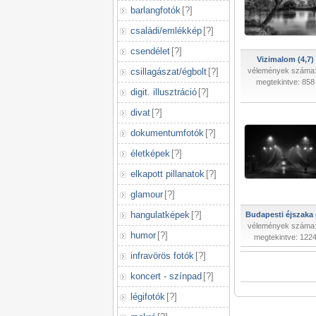
barlangfotók
[
?
]
családi/emlékkép
[
?
]
csendélet
[
?
]
Vizimalom (4,7)
csillagászat/égbolt
[
?
]
vélemények száma:
megtekintve: 858
digit. illusztráció
[
?
]
divat
[
?
]
dokumentumfotók
[
?
]
életképek
[
?
]
elkapott pillanatok
[
?
]
glamour
[
?
]
hangulatképek
[
?
]
Budapesti éjszaka 
vélemények száma:
humor
[
?
]
megtekintve: 122
infravörös fotók
[
?
]
koncert - színpad
[
?
]
légifotók
[
?
]