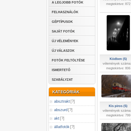
A LEGJOBB FOTÓK
megtekintve: 872
FELHASZNÁLÓK
GÉPTÍPUSOK
SAJÁT FOTÓK
ÚJ VÉLEMÉNYEK
ÚJ VÁLASZOK
Ködben (5)
FOTÓK FELTÖLTÉSE
vélemények száma:
megtekintve: 806
ISMERTETŐ
SZABÁLYZAT
KATEGÓRIÁK
absztrakt
[
?
]
Kis piros (5)
abszurd
[
?
]
vélemények száma:
megtekintve: 799
akt
[
?
]
állatfotók
[
?
]