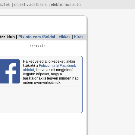
esztek
objektív adatbázis
elektromos autó
ózz klub
|
Pixinfo.com főoldal
|
cikkek
|
hírek
Ha kedveled a jó képeket, akkor
Lájkold
a
Fotózz.hu új Facebook
oldalát
, illetve az ott megjelenő
legjobb képeket, hogy a
barátaidnak is legyen minden nap
miben gyönyörködniük.