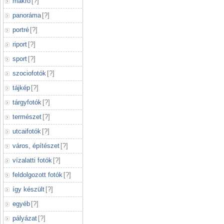
makró
[
?
]
panoráma
[
?
]
portré
[
?
]
riport
[
?
]
sport
[
?
]
szociofotók
[
?
]
tájkép
[
?
]
tárgyfotók
[
?
]
természet
[
?
]
utcaifotók
[
?
]
város, építészet
[
?
]
vízalatti fotók
[
?
]
feldolgozott fotók
[
?
]
így készült
[
?
]
egyéb
[
?
]
pályázat
[
?
]