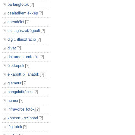
barlangfotók
[
?
]
családi/emlékkép
[
?
]
csendélet
[
?
]
csillagászat/égbolt
[
?
]
digit. illusztráció
[
?
]
divat
[
?
]
dokumentumfotók
[
?
]
életképek
[
?
]
elkapott pillanatok
[
?
]
glamour
[
?
]
hangulatképek
[
?
]
humor
[
?
]
infravörös fotók
[
?
]
koncert - színpad
[
?
]
légifotók
[
?
]