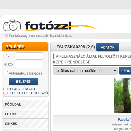
BELÉPÉS
ZSUZSKA0208 (2,6)
ADATOK
név
A FELHASZNÁLÓ ÁLTAL FELTÖLTÖTT KÉPE
KÉPEK RENDEZÉSE
jelszó
Automatikus belépés
REGISZTRÁCIÓ
ELFELEJTETT JELSZÓ
FŐOLDAL
FOTÓK
Fapofa (
CIKKEK
vélemények 
megtekintve