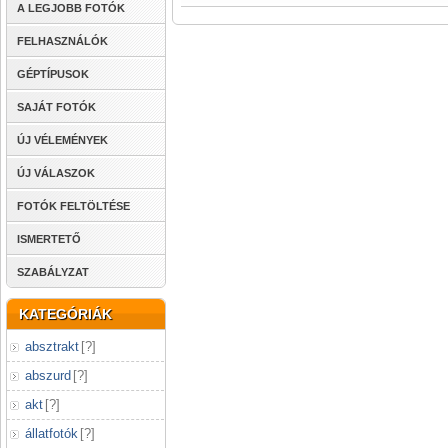
A LEGJOBB FOTÓK
FELHASZNÁLÓK
GÉPTÍPUSOK
SAJÁT FOTÓK
ÚJ VÉLEMÉNYEK
ÚJ VÁLASZOK
FOTÓK FELTÖLTÉSE
ISMERTETŐ
SZABÁLYZAT
KATEGÓRIÁK
absztrakt
[
?
]
abszurd
[
?
]
akt
[
?
]
állatfotók
[
?
]