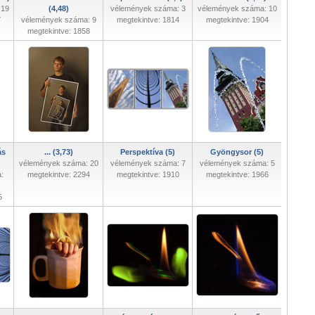
 19
(4,48)
vélemények száma: 3
vélemények száma: 10
7
vélemények száma: 9
megtekintve: 1814
megtekintve: 1904
megtekintve: 1858
ás
... (3,73)
Perspektíva (5)
Gyöngysor (5)
vélemények száma: 20
vélemények száma: 7
vélemények száma: 5
:
megtekintve: 2294
megtekintve: 1910
megtekintve: 1966
5