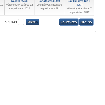
Neee!!! (4,63)
Lángfestés (4,97)
Egy kanálnyi tűz II
 19
vélemények száma: 12
vélemények száma: 6
(4,77)
1
megtekintve: 2024
megtekintve: 4691
vélemények száma: 7
megtekintve: 1842
1/7 |
Oldal:
KÖVETKEZŐ
UTOLSÓ