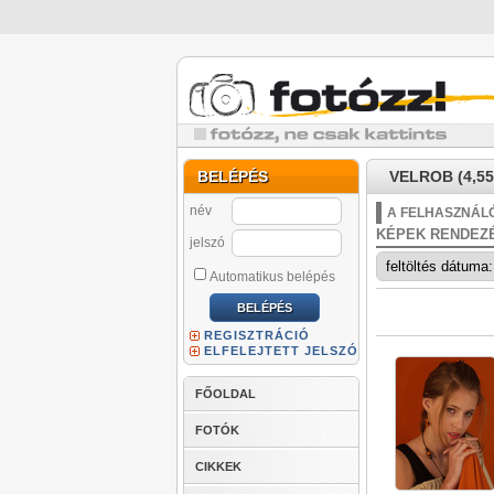
BELÉPÉS
VELROB (4,55
név
A FELHASZNÁLÓ
KÉPEK RENDEZ
jelszó
Automatikus belépés
REGISZTRÁCIÓ
ELFELEJTETT JELSZÓ
FŐOLDAL
FOTÓK
CIKKEK