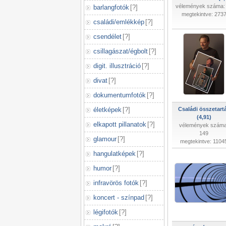
vélemények száma:
barlangfotók
[
?
]
megtekintve: 273
családi/emlékkép
[
?
]
csendélet
[
?
]
csillagászat/égbolt
[
?
]
digit. illusztráció
[
?
]
divat
[
?
]
dokumentumfotók
[
?
]
életképek
[
?
]
Családi összetart
(4,91)
elkapott pillanatok
[
?
]
vélemények száma
149
glamour
[
?
]
megtekintve: 1104
hangulatképek
[
?
]
humor
[
?
]
infravörös fotók
[
?
]
koncert - színpad
[
?
]
légifotók
[
?
]