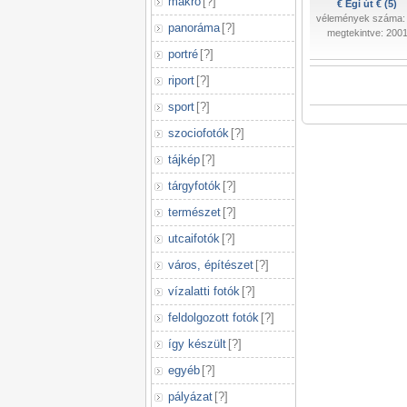
makró
[
?
]
€ Égi út € (5)
vélemények száma:
panoráma
[
?
]
megtekintve: 200
portré
[
?
]
riport
[
?
]
sport
[
?
]
szociofotók
[
?
]
tájkép
[
?
]
tárgyfotók
[
?
]
természet
[
?
]
utcaifotók
[
?
]
város, építészet
[
?
]
vízalatti fotók
[
?
]
feldolgozott fotók
[
?
]
így készült
[
?
]
egyéb
[
?
]
pályázat
[
?
]