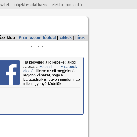
esztek
objektív adatbázis
elektromos autó
ózz klub
|
Pixinfo.com főoldal
|
cikkek
|
hírek
Ha kedveled a jó képeket, akkor
Lájkold
a
Fotózz.hu új Facebook
oldalát
, illetve az ott megjelenő
legjobb képeket, hogy a
barátaidnak is legyen minden nap
miben gyönyörködniük.