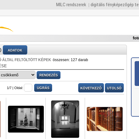
MILC rendszerek
digitális fényképezőgép t
fot
)
ADATOK
 ÁLTAL FELTÖLTÖTT KÉPEK
összesen: 127 darab
ÉSE
1/7 |
Oldal:
KÖVETKEZŐ
UTOLSÓ