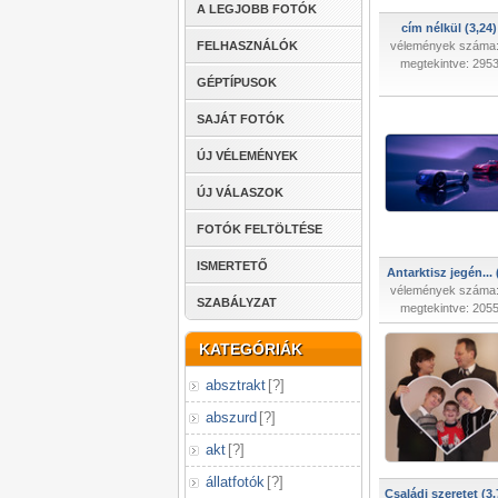
A LEGJOBB FOTÓK
cím nélkül (3,24)
FELHASZNÁLÓK
vélemények száma:
megtekintve: 295
GÉPTÍPUSOK
SAJÁT FOTÓK
ÚJ VÉLEMÉNYEK
ÚJ VÁLASZOK
FOTÓK FELTÖLTÉSE
ISMERTETŐ
Antarktisz jegén... 
vélemények száma:
SZABÁLYZAT
megtekintve: 205
KATEGÓRIÁK
absztrakt
[
?
]
abszurd
[
?
]
akt
[
?
]
állatfotók
[
?
]
Családi szeretet (3,