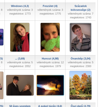
Windows (4,3)
Feszület (4)
Századok
 8
vélemények száma: 3
vélemények száma: 3
bölcsessége (2)
3
megtekintve: 1773
megtekintve: 1775
vélemények száma: 7
megtekintve: 1743
(5)
... (3,69)
Huncut (4,98)
Önarckép (3,04)
 8
vélemények száma: 5
vélemények száma: 12
vélemények száma: 5
5
megtekintve: 2052
megtekintve: 1979
megtekintve: 2300
75)
50 éves szerelem
A pokol tüzén (4,6)
Őszi derű (2,79)