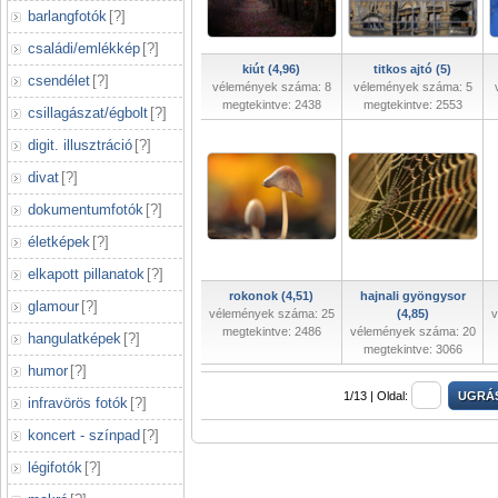
barlangfotók
[
?
]
családi/emlékkép
[
?
]
kiút (4,96)
titkos ajtó (5)
csendélet
[
?
]
vélemények száma: 8
vélemények száma: 5
megtekintve: 2438
megtekintve: 2553
csillagászat/égbolt
[
?
]
digit. illusztráció
[
?
]
divat
[
?
]
dokumentumfotók
[
?
]
életképek
[
?
]
elkapott pillanatok
[
?
]
rokonok (4,51)
hajnali gyöngysor
glamour
[
?
]
vélemények száma: 25
(4,85)
v
megtekintve: 2486
vélemények száma: 20
hangulatképek
[
?
]
megtekintve: 3066
humor
[
?
]
1/13 |
Oldal:
infravörös fotók
[
?
]
koncert - színpad
[
?
]
légifotók
[
?
]