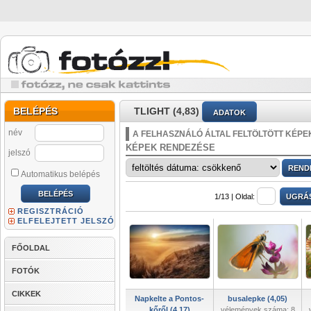
BELÉPÉS
TLIGHT (4,83)
ADATOK
név
A FELHASZNÁLÓ ÁLTAL FELTÖLTÖTT KÉPE
KÉPEK RENDEZÉSE
jelszó
Automatikus belépés
1/13 |
Oldal:
REGISZTRÁCIÓ
ELFELEJTETT JELSZÓ
FŐOLDAL
FOTÓK
CIKKEK
Napkelte a Pontos-
busalepke (4,05)
kőről (4,17)
vélemények száma: 8