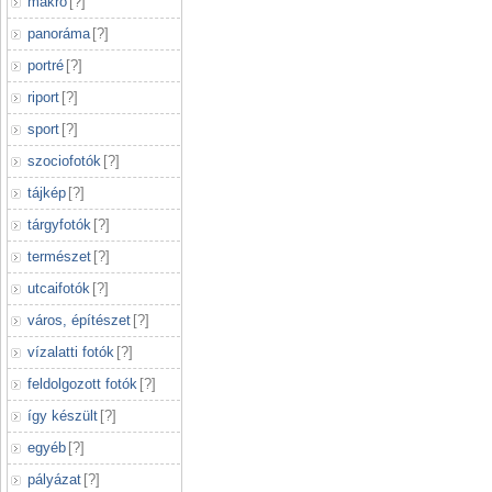
makró
[
?
]
panoráma
[
?
]
portré
[
?
]
riport
[
?
]
sport
[
?
]
szociofotók
[
?
]
tájkép
[
?
]
tárgyfotók
[
?
]
természet
[
?
]
utcaifotók
[
?
]
város, építészet
[
?
]
vízalatti fotók
[
?
]
feldolgozott fotók
[
?
]
így készült
[
?
]
egyéb
[
?
]
pályázat
[
?
]