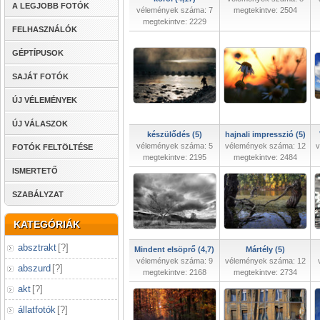
A LEGJOBB FOTÓK
vélemények száma: 7
megtekintve: 2504
megtekintve: 2229
FELHASZNÁLÓK
GÉPTÍPUSOK
SAJÁT FOTÓK
ÚJ VÉLEMÉNYEK
ÚJ VÁLASZOK
készülődés (5)
hajnali impresszió (5)
vélemények száma: 5
vélemények száma: 12
v
FOTÓK FELTÖLTÉSE
megtekintve: 2195
megtekintve: 2484
ISMERTETŐ
SZABÁLYZAT
KATEGÓRIÁK
absztrakt
[
?
]
Mindent elsöprő (4,7)
Mártély (5)
vélemények száma: 9
vélemények száma: 12
abszurd
[
?
]
megtekintve: 2168
megtekintve: 2734
akt
[
?
]
állatfotók
[
?
]