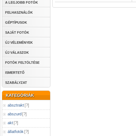
A LEGJOBB FOTÓK
FELHASZNÁLÓK
GÉPTÍPUSOK
SAJÁT FOTÓK
ÚJ VÉLEMÉNYEK
ÚJ VÁLASZOK
FOTÓK FELTÖLTÉSE
ISMERTETŐ
SZABÁLYZAT
KATEGÓRIÁK
absztrakt
[
?
]
abszurd
[
?
]
akt
[
?
]
állatfotók
[
?
]