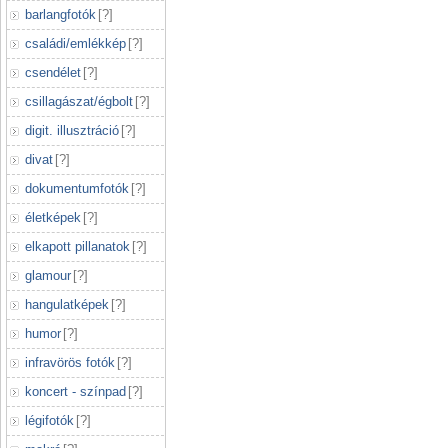
barlangfotók
[
?
]
családi/emlékkép
[
?
]
csendélet
[
?
]
csillagászat/égbolt
[
?
]
digit. illusztráció
[
?
]
divat
[
?
]
dokumentumfotók
[
?
]
életképek
[
?
]
elkapott pillanatok
[
?
]
glamour
[
?
]
hangulatképek
[
?
]
humor
[
?
]
infravörös fotók
[
?
]
koncert - színpad
[
?
]
légifotók
[
?
]