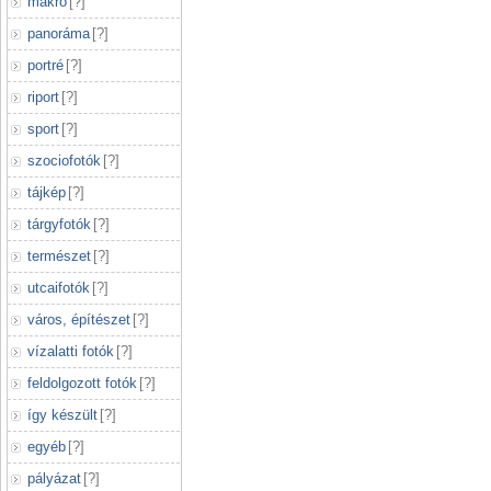
makró
[
?
]
panoráma
[
?
]
portré
[
?
]
riport
[
?
]
sport
[
?
]
szociofotók
[
?
]
tájkép
[
?
]
tárgyfotók
[
?
]
természet
[
?
]
utcaifotók
[
?
]
város, építészet
[
?
]
vízalatti fotók
[
?
]
feldolgozott fotók
[
?
]
így készült
[
?
]
egyéb
[
?
]
pályázat
[
?
]