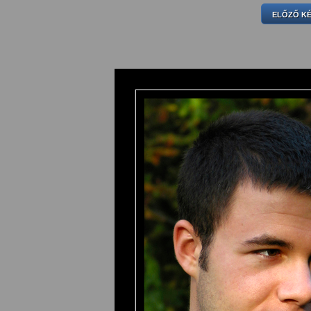
ELŐZŐ K