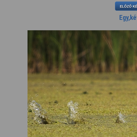
ELŐZŐ K
Egy,ké