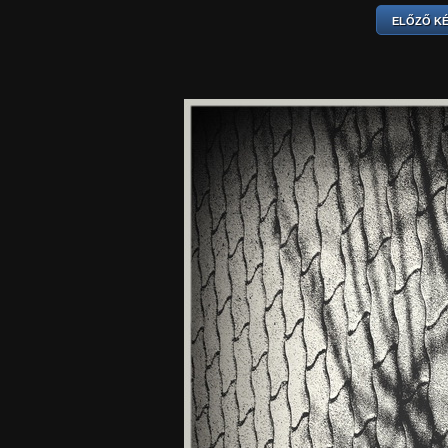
ELŐZŐ K