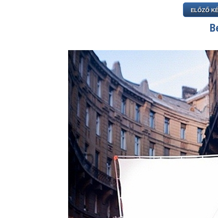
ELŐZŐ K
B