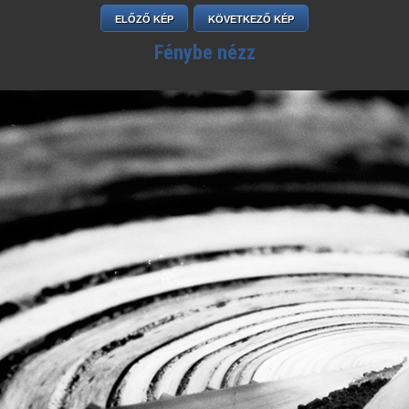
ELŐZŐ KÉP
KÖVETKEZŐ KÉP
Fénybe nézz