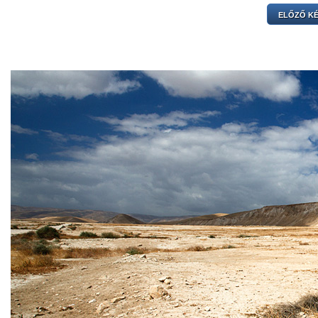
ELŐZŐ K