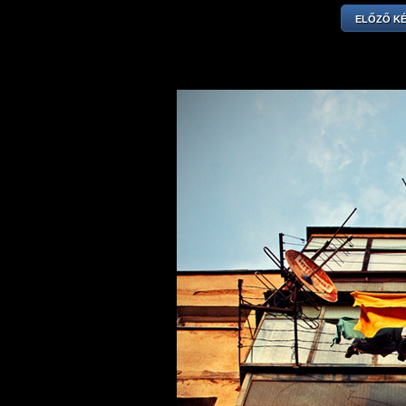
ELŐZŐ K