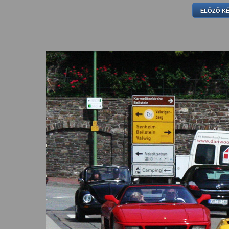
ELŐZŐ K