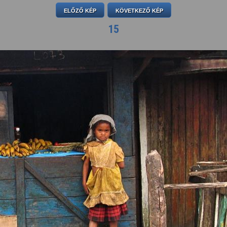
ELŐZŐ KÉP
KÖVETKEZŐ KÉP
15