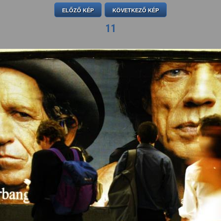
ELŐZŐ KÉP
KÖVETKEZŐ KÉP
11