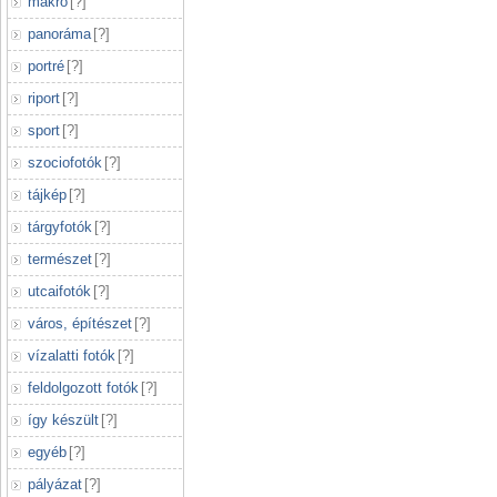
makró
[
?
]
panoráma
[
?
]
portré
[
?
]
riport
[
?
]
sport
[
?
]
szociofotók
[
?
]
tájkép
[
?
]
tárgyfotók
[
?
]
természet
[
?
]
utcaifotók
[
?
]
város, építészet
[
?
]
vízalatti fotók
[
?
]
feldolgozott fotók
[
?
]
így készült
[
?
]
egyéb
[
?
]
pályázat
[
?
]