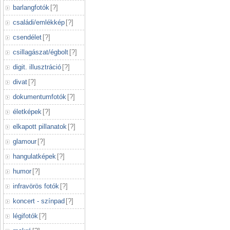
barlangfotók
[
?
]
családi/emlékkép
[
?
]
csendélet
[
?
]
csillagászat/égbolt
[
?
]
digit. illusztráció
[
?
]
divat
[
?
]
dokumentumfotók
[
?
]
életképek
[
?
]
elkapott pillanatok
[
?
]
glamour
[
?
]
hangulatképek
[
?
]
humor
[
?
]
infravörös fotók
[
?
]
koncert - színpad
[
?
]
légifotók
[
?
]