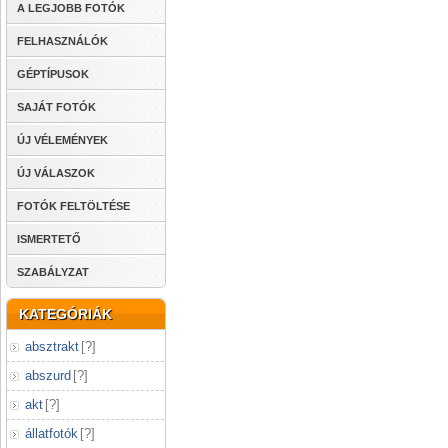
A LEGJOBB FOTÓK
FELHASZNÁLÓK
GÉPTÍPUSOK
SAJÁT FOTÓK
ÚJ VÉLEMÉNYEK
ÚJ VÁLASZOK
FOTÓK FELTÖLTÉSE
ISMERTETŐ
SZABÁLYZAT
KATEGÓRIÁK
absztrakt
[
?
]
abszurd
[
?
]
akt
[
?
]
állatfotók
[
?
]