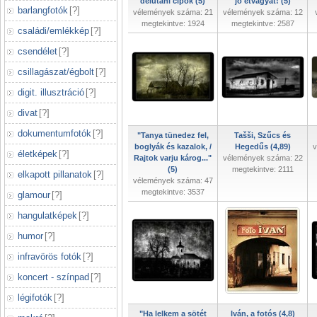
délutáni cipők (5)
jó étvágyat! (5)
barlangfotók
[
?
]
vélemények száma: 21
vélemények száma: 12
megtekintve: 1924
megtekintve: 2587
családi/emlékkép
[
?
]
csendélet
[
?
]
csillagászat/égbolt
[
?
]
digit. illusztráció
[
?
]
divat
[
?
]
dokumentumfotók
[
?
]
"Tanya tünedez fel,
Tašši, Szűcs és
boglyák és kazalok, /
Hegedűs (4,89)
v
életképek
[
?
]
Rajtok varju károg..."
vélemények száma: 22
(5)
megtekintve: 2111
elkapott pillanatok
[
?
]
vélemények száma: 47
megtekintve: 3537
glamour
[
?
]
hangulatképek
[
?
]
humor
[
?
]
infravörös fotók
[
?
]
koncert - színpad
[
?
]
légifotók
[
?
]
"Ha lelkem a sötét
Iván, a fotós (4,8)