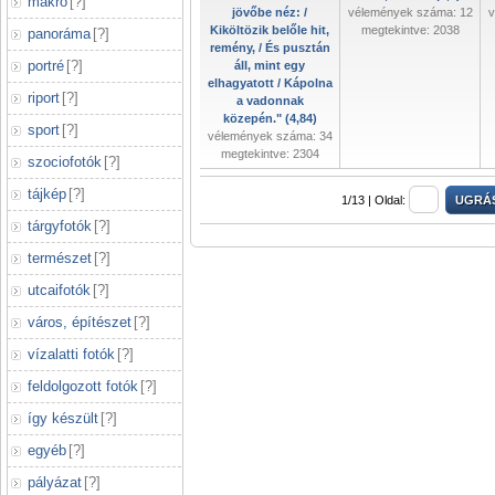
makró
[
?
]
jövőbe néz: /
vélemények száma: 12
v
Kiköltözik belőle hit,
megtekintve: 2038
panoráma
[
?
]
remény, / És pusztán
portré
[
?
]
áll, mint egy
elhagyatott / Kápolna
riport
[
?
]
a vadonnak
közepén." (4,84)
sport
[
?
]
vélemények száma: 34
megtekintve: 2304
szociofotók
[
?
]
tájkép
[
?
]
1/13 |
Oldal:
tárgyfotók
[
?
]
természet
[
?
]
utcaifotók
[
?
]
város, építészet
[
?
]
vízalatti fotók
[
?
]
feldolgozott fotók
[
?
]
így készült
[
?
]
egyéb
[
?
]
pályázat
[
?
]