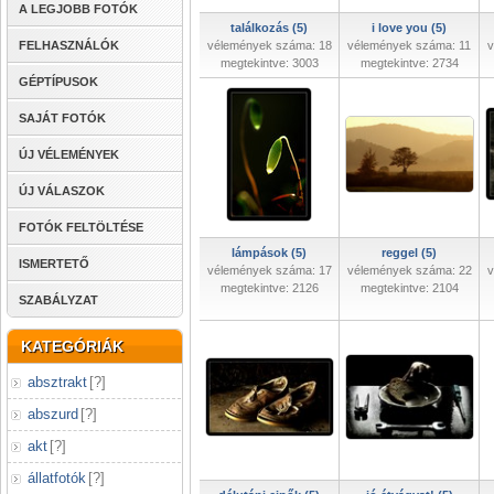
A LEGJOBB FOTÓK
találkozás (5)
i love you (5)
FELHASZNÁLÓK
vélemények száma: 18
vélemények száma: 11
v
megtekintve: 3003
megtekintve: 2734
GÉPTÍPUSOK
SAJÁT FOTÓK
ÚJ VÉLEMÉNYEK
ÚJ VÁLASZOK
FOTÓK FELTÖLTÉSE
lámpások (5)
reggel (5)
ISMERTETŐ
vélemények száma: 17
vélemények száma: 22
v
megtekintve: 2126
megtekintve: 2104
SZABÁLYZAT
KATEGÓRIÁK
absztrakt
[
?
]
abszurd
[
?
]
akt
[
?
]
állatfotók
[
?
]