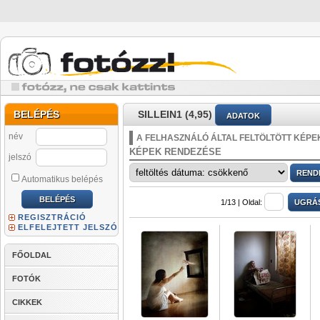
BELÉPÉS
SILLEIN1 (4,95)
ADATOK
név
A FELHASZNÁLÓ ÁLTAL FELTÖLTÖTT KÉPE
KÉPEK RENDEZÉSE
jelszó
Automatikus belépés
1/13 |
Oldal:
REGISZTRÁCIÓ
ELFELEJTETT JELSZÓ
FŐOLDAL
FOTÓK
CIKKEK