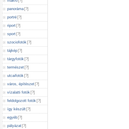
makró
[
?
]
panoráma
[
?
]
portré
[
?
]
riport
[
?
]
sport
[
?
]
szociofotók
[
?
]
tájkép
[
?
]
tárgyfotók
[
?
]
természet
[
?
]
utcaifotók
[
?
]
város, építészet
[
?
]
vízalatti fotók
[
?
]
feldolgozott fotók
[
?
]
így készült
[
?
]
egyéb
[
?
]
pályázat
[
?
]