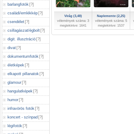
barlangfotók
[
?
]
családi/emlékkép
[
?
]
Virág (3,48)
Naplemente (2,25)
vélemények száma: 3
vélemények száma: 5
csendélet
[
?
]
megtekintve: 1641
megtekintve: 1537
csillagászat/égbolt
[
?
]
digit. illusztráció
[
?
]
divat
[
?
]
dokumentumfotók
[
?
]
életképek
[
?
]
elkapott pillanatok
[
?
]
glamour
[
?
]
hangulatképek
[
?
]
humor
[
?
]
infravörös fotók
[
?
]
koncert - színpad
[
?
]
légifotók
[
?
]