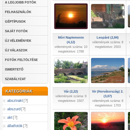
A LEGJOBB FOTÓK
FELHASZNÁLÓK
GÉPTÍPUSOK
SAJÁT FOTÓK
Móri Naplemente
Leopárd (2,84)
ÚJ VÉLEMÉNYEK
(4,12)
vélemények száma: 8
vélemények száma: 10
megtekintve: 2503
ÚJ VÁLASZOK
megtekintve: 1788
FOTÓK FELTÖLTÉSE
ISMERTETŐ
SZABÁLYZAT
KATEGÓRIÁK
Vár (2,22)
Vir (Horvátország) 2.
vélemények száma: 9
(3,07)
absztrakt
[
?
]
megtekintve: 1507
vélemények száma: 8
megtekintve: 1703
abszurd
[
?
]
akt
[
?
]
állatfotók
[
?
]