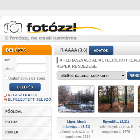
BELÉPÉS
RIAAAA (3,6)
ADATOK
név
A FELHASZNÁLÓ ÁLTAL FELTÖLTÖTT KÉPE
KÉPEK RENDEZÉSE
jelszó
Automatikus belépés
REGISZTRÁCIÓ
ELFELEJTETT JELSZÓ
FŐOLDAL
Liget, kicsit
Egyedül... (3,31)
FOTÓK
másképp... (3,41)
vélemények száma: 6
vélemények száma: 4
megtekintve: 1679
CIKKEK
megtekintve: 1518