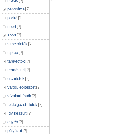
makró
[
?
]
panoráma
[
?
]
portré
[
?
]
riport
[
?
]
sport
[
?
]
szociofotók
[
?
]
tájkép
[
?
]
tárgyfotók
[
?
]
természet
[
?
]
utcaifotók
[
?
]
város, építészet
[
?
]
vízalatti fotók
[
?
]
feldolgozott fotók
[
?
]
így készült
[
?
]
egyéb
[
?
]
pályázat
[
?
]