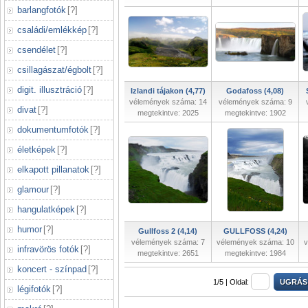
barlangfotók
[
?
]
családi/emlékkép
[
?
]
csendélet
[
?
]
csillagászat/égbolt
[
?
]
digit. illusztráció
[
?
]
Izlandi tájakon (4,77)
Godafoss (4,08)
vélemények száma: 14
vélemények száma: 9
divat
[
?
]
megtekintve: 2025
megtekintve: 1902
dokumentumfotók
[
?
]
életképek
[
?
]
elkapott pillanatok
[
?
]
glamour
[
?
]
hangulatképek
[
?
]
humor
[
?
]
Gullfoss 2 (4,14)
GULLFOSS (4,24)
vélemények száma: 7
vélemények száma: 10
v
infravörös fotók
[
?
]
megtekintve: 2651
megtekintve: 1984
koncert - színpad
[
?
]
1/5 |
Oldal:
légifotók
[
?
]