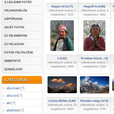
A LEGJOBB FOTÓK
Hegyre fel (4,77)
Hegyről le (4,89)
T
FELHASZNÁLÓK
vélemények száma: 4
vélemények száma: 4
megtekintve: 2223
megtekintve: 1662
GÉPTÍPUSOK
SAJÁT FOTÓK
ÚJ VÉLEMÉNYEK
ÚJ VÁLASZOK
FOTÓK FELTÖLTÉSE
1 (4,91)
Te miben hiszel... (5)
ISMERTETŐ
vélemények száma: 10
vélemények száma: 7
megtekintve: 2300
megtekintve: 2182
SZABÁLYZAT
KATEGÓRIÁK
absztrakt
[
?
]
abszurd
[
?
]
Lhotse 8516m (4,94)
Khumbu völgy (4,74)
akt
[
?
]
vélemények száma: 19
vélemények száma: 11
megtekintve: 3603
megtekintve: 2754
állatfotók
[
?
]