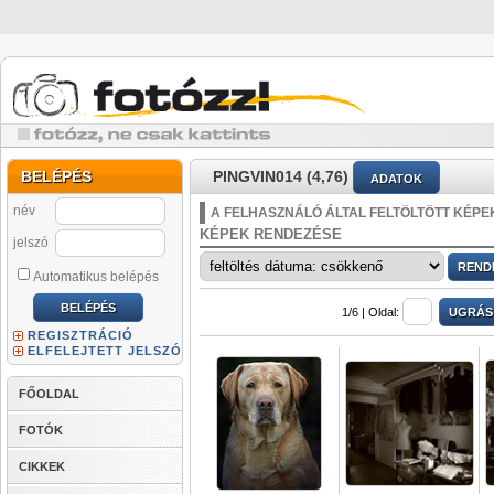
BELÉPÉS
PINGVIN014 (4,76)
ADATOK
név
A FELHASZNÁLÓ ÁLTAL FELTÖLTÖTT KÉPE
KÉPEK RENDEZÉSE
jelszó
Automatikus belépés
1/6 |
Oldal:
REGISZTRÁCIÓ
ELFELEJTETT JELSZÓ
FŐOLDAL
FOTÓK
CIKKEK