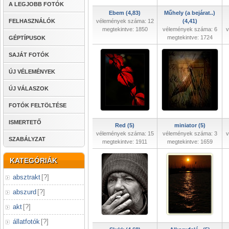
A LEGJOBB FOTÓK
Ebem (4,83)
Műhely (a bejárat..)
FELHASZNÁLÓK
vélemények száma: 12
(4,41)
megtekintve: 1850
vélemények száma: 6
v
megtekintve: 1724
GÉPTÍPUSOK
SAJÁT FOTÓK
ÚJ VÉLEMÉNYEK
ÚJ VÁLASZOK
FOTÓK FELTÖLTÉSE
ISMERTETŐ
Red (5)
miniator (5)
vélemények száma: 15
vélemények száma: 3
v
SZABÁLYZAT
megtekintve: 1911
megtekintve: 1659
KATEGÓRIÁK
absztrakt
[
?
]
abszurd
[
?
]
akt
[
?
]
állatfotók
[
?
]