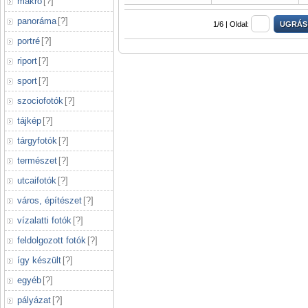
makró
[
?
]
panoráma
[
?
]
1/6 |
Oldal:
portré
[
?
]
riport
[
?
]
sport
[
?
]
szociofotók
[
?
]
tájkép
[
?
]
tárgyfotók
[
?
]
természet
[
?
]
utcaifotók
[
?
]
város, építészet
[
?
]
vízalatti fotók
[
?
]
feldolgozott fotók
[
?
]
így készült
[
?
]
egyéb
[
?
]
pályázat
[
?
]