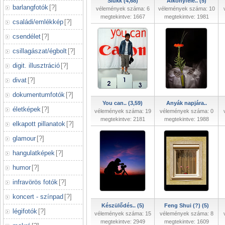
Slukk (4,68)
Alkonyfelé.. (5)
barlangfotók
[
?
]
vélemények száma: 6
vélemények száma: 10
megtekintve: 1667
megtekintve: 1981
családi/emlékkép
[
?
]
csendélet
[
?
]
csillagászat/égbolt
[
?
]
digit. illusztráció
[
?
]
divat
[
?
]
dokumentumfotók
[
?
]
You can.. (3,59)
Anyák napjára..
életképek
[
?
]
vélemények száma: 19
vélemények száma: 0
megtekintve: 2181
megtekintve: 1988
elkapott pillanatok
[
?
]
glamour
[
?
]
hangulatképek
[
?
]
humor
[
?
]
infravörös fotók
[
?
]
koncert - színpad
[
?
]
Készülődés.. (5)
Feng Shui (?) (5)
légifotók
[
?
]
vélemények száma: 15
vélemények száma: 8
megtekintve: 2949
megtekintve: 1609