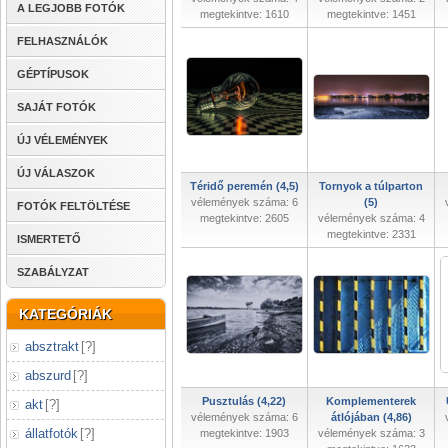
A LEGJOBB FOTÓK
megtekintve: 1610
megtekintve: 1451
FELHASZNÁLÓK
GÉPTÍPUSOK
SAJÁT FOTÓK
ÚJ VÉLEMÉNYEK
ÚJ VÁLASZOK
Téridő peremén (4,5)
Tornyok a túlparton
vélemények száma: 6
(5)
FOTÓK FELTÖLTÉSE
megtekintve: 2605
vélemények száma: 4
megtekintve: 2331
ISMERTETŐ
SZABÁLYZAT
KATEGÓRIÁK
absztrakt
[
?
]
abszurd
[
?
]
Pusztulás (4,22)
Komplementerek
akt
[
?
]
vélemények száma: 6
átlójában (4,86)
állatfotók
[
?
]
megtekintve: 1903
vélemények száma: 3