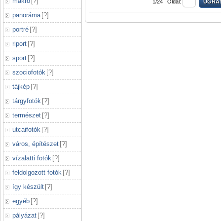
makró
[
?
]
1/24 |
Oldal:
panoráma
[
?
]
portré
[
?
]
riport
[
?
]
sport
[
?
]
szociofotók
[
?
]
tájkép
[
?
]
tárgyfotók
[
?
]
természet
[
?
]
utcaifotók
[
?
]
város, építészet
[
?
]
vízalatti fotók
[
?
]
feldolgozott fotók
[
?
]
így készült
[
?
]
egyéb
[
?
]
pályázat
[
?
]