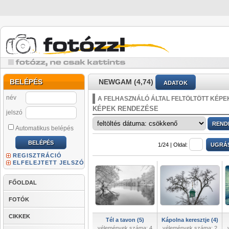
BELÉPÉS
NEWGAM (4,74)
ADATOK
név
A FELHASZNÁLÓ ÁLTAL FELTÖLTÖTT KÉPE
KÉPEK RENDEZÉSE
jelszó
Automatikus belépés
1/24 |
Oldal:
REGISZTRÁCIÓ
ELFELEJTETT JELSZÓ
FŐOLDAL
FOTÓK
CIKKEK
Tél a tavon (5)
Kápolna keresztje (4)
vélemények száma: 4
vélemények száma: 2