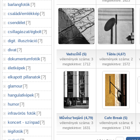
megtekintve: 1623
barlangfotók
[
?
]
családi/emlékkép
[
?
]
csendélet
[
?
]
csillagászat/égbolt
[
?
]
digit. illusztráció
[
?
]
divat
[
?
]
Vadszőlő (5)
Tábla (4,67)
dokumentumfotók
[
?
]
vélemények száma: 3
vélemények száma: 2
megtekintve: 1712
megtekintve: 1572
életképek
[
?
]
elkapott pillanatok
[
?
]
glamour
[
?
]
hangulatképek
[
?
]
humor
[
?
]
infravörös fotók
[
?
]
Művész'bejáró (4,79)
Cafe Break (5)
koncert - színpad
[
?
]
vélemények száma: 3
vélemények száma: 6
megtekintve: 1631
megtekintve: 1743
légifotók
[
?
]