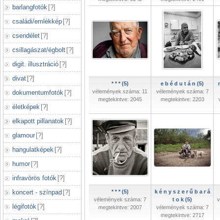
barlangfotók
[
?
]
családi/emlékkép
[
?
]
csendélet
[
?
]
csillagászat/égbolt
[
?
]
digit. illusztráció
[
?
]
divat
[
?
]
* * * (5)
e b é d u t á n (5)
vélemények száma: 11
vélemények száma: 7
dokumentumfotók
[
?
]
megtekintve: 2045
megtekintve: 2203
életképek
[
?
]
elkapott pillanatok
[
?
]
glamour
[
?
]
hangulatképek
[
?
]
humor
[
?
]
infravörös fotók
[
?
]
koncert - színpad
[
?
]
* * * (5)
k é n y s z e r ű b a r á
vélemények száma: 7
t o k (5)
v
légifotók
[
?
]
megtekintve: 2007
vélemények száma: 7
megtekintve: 2717