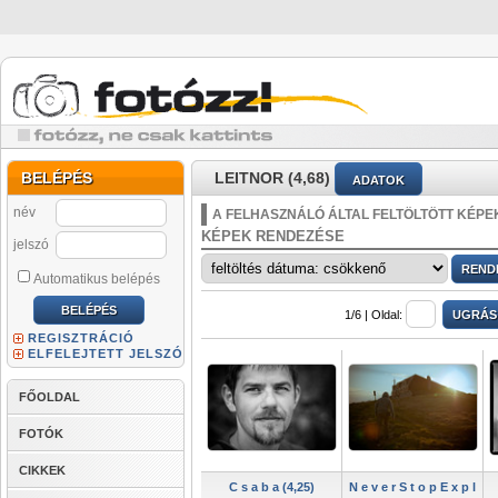
BELÉPÉS
LEITNOR (4,68)
ADATOK
név
A FELHASZNÁLÓ ÁLTAL FELTÖLTÖTT KÉPE
KÉPEK RENDEZÉSE
jelszó
Automatikus belépés
1/6 |
Oldal:
REGISZTRÁCIÓ
ELFELEJTETT JELSZÓ
FŐOLDAL
FOTÓK
CIKKEK
C s a b a (4,25)
N e v e r S t o p E x p l