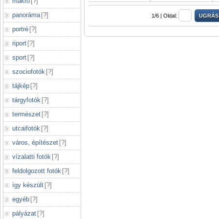
makró
[
?
]
panoráma
[
?
]
1/6 |
Oldal:
portré
[
?
]
riport
[
?
]
sport
[
?
]
szociofotók
[
?
]
tájkép
[
?
]
tárgyfotók
[
?
]
természet
[
?
]
utcaifotók
[
?
]
város, építészet
[
?
]
vízalatti fotók
[
?
]
feldolgozott fotók
[
?
]
így készült
[
?
]
egyéb
[
?
]
pályázat
[
?
]