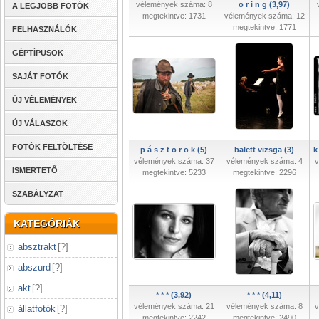
vélemények száma: 8
o r i n g (3,97)
A LEGJOBB FOTÓK
megtekintve: 1731
vélemények száma: 12
megtekintve: 1771
FELHASZNÁLÓK
GÉPTÍPUSOK
SAJÁT FOTÓK
ÚJ VÉLEMÉNYEK
ÚJ VÁLASZOK
FOTÓK FELTÖLTÉSE
p á s z t o r o k (5)
balett vizsga (3)
k
vélemények száma: 37
vélemények száma: 4
v
ISMERTETŐ
megtekintve: 5233
megtekintve: 2296
SZABÁLYZAT
KATEGÓRIÁK
absztrakt
[
?
]
abszurd
[
?
]
akt
[
?
]
* * * (3,92)
* * * (4,11)
vélemények száma: 21
vélemények száma: 8
v
állatfotók
[
?
]
megtekintve: 2242
megtekintve: 2490