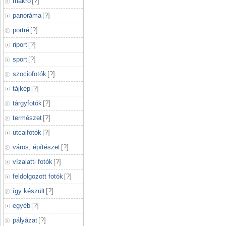
makró
[
?
]
panoráma
[
?
]
portré
[
?
]
riport
[
?
]
sport
[
?
]
szociofotók
[
?
]
tájkép
[
?
]
tárgyfotók
[
?
]
természet
[
?
]
utcaifotók
[
?
]
város, építészet
[
?
]
vízalatti fotók
[
?
]
feldolgozott fotók
[
?
]
így készült
[
?
]
egyéb
[
?
]
pályázat
[
?
]