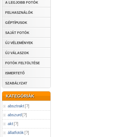
A LEGJOBB FOTÓK
FELHASZNÁLÓK
GÉPTÍPUSOK
SAJÁT FOTÓK
ÚJ VÉLEMÉNYEK
ÚJ VÁLASZOK
FOTÓK FELTÖLTÉSE
ISMERTETŐ
SZABÁLYZAT
KATEGÓRIÁK
absztrakt
[
?
]
abszurd
[
?
]
akt
[
?
]
állatfotók
[
?
]