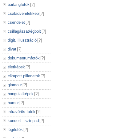
barlangfotók
[
?
]
családi/emlékkép
[
?
]
csendélet
[
?
]
csillagászat/égbolt
[
?
]
digit. illusztráció
[
?
]
divat
[
?
]
dokumentumfotók
[
?
]
életképek
[
?
]
elkapott pillanatok
[
?
]
glamour
[
?
]
hangulatképek
[
?
]
humor
[
?
]
infravörös fotók
[
?
]
koncert - színpad
[
?
]
légifotók
[
?
]