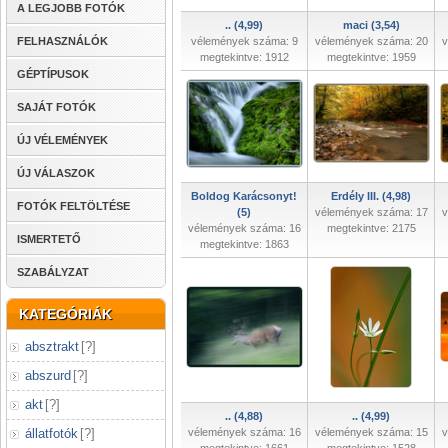
A LEGJOBB FOTÓK
.. (4,99)
maci (3,54)
FELHASZNÁLÓK
vélemények száma: 9
vélemények száma: 20
v
megtekintve: 1912
megtekintve: 1959
GÉPTÍPUSOK
SAJÁT FOTÓK
ÚJ VÉLEMÉNYEK
ÚJ VÁLASZOK
Boldog Karácsonyt!
Erdély III. (4,98)
FOTÓK FELTÖLTÉSE
(5)
vélemények száma: 17
v
vélemények száma: 16
megtekintve: 2175
ISMERTETŐ
megtekintve: 1863
SZABÁLYZAT
KATEGÓRIÁK
absztrakt
[
?
]
abszurd
[
?
]
akt
[
?
]
.. (4,88)
.. (4,99)
állatfotók
[
?
]
vélemények száma: 16
vélemények száma: 15
v