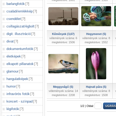
megtekintve: 1661
megtekintve: 1528
barlangfotók
[
?
]
családi/emlékkép
[
?
]
csendélet
[
?
]
csillagászat/égbolt
[
?
]
digit. illusztráció
[
?
]
Kémények (3,67)
Hegymenet (5)
vélemények száma: 6
vélemények száma: 8
divat
[
?
]
megtekintve: 1506
megtekintve: 1552
dokumentumfotók
[
?
]
életképek
[
?
]
elkapott pillanatok
[
?
]
glamour
[
?
]
hangulatképek
[
?
]
humor
[
?
]
Meggyvágó (5)
Hajnali pára (5)
vélemények száma: 14
vélemények száma: 8
infravörös fotók
[
?
]
megtekintve: 2208
megtekintve: 1508
koncert - színpad
[
?
]
1/2 |
Oldal:
légifotók
[
?
]