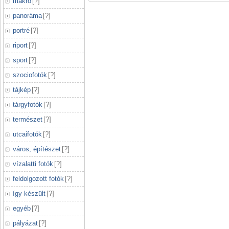
makró
[
?
]
panoráma
[
?
]
portré
[
?
]
riport
[
?
]
sport
[
?
]
szociofotók
[
?
]
tájkép
[
?
]
tárgyfotók
[
?
]
természet
[
?
]
utcaifotók
[
?
]
város, építészet
[
?
]
vízalatti fotók
[
?
]
feldolgozott fotók
[
?
]
így készült
[
?
]
egyéb
[
?
]
pályázat
[
?
]