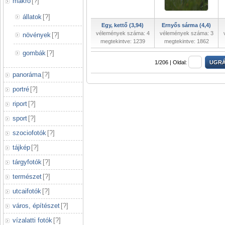
makró
[
?
]
állatok
[
?
]
Egy, kettő (3,94)
Ernyős sárma (4,4)
vélemények száma: 4
vélemények száma: 3
növények
[
?
]
megtekintve: 1239
megtekintve: 1862
gombák
[
?
]
1/206 |
Oldal:
panoráma
[
?
]
portré
[
?
]
riport
[
?
]
sport
[
?
]
szociofotók
[
?
]
tájkép
[
?
]
tárgyfotók
[
?
]
természet
[
?
]
utcaifotók
[
?
]
város, építészet
[
?
]
vízalatti fotók
[
?
]