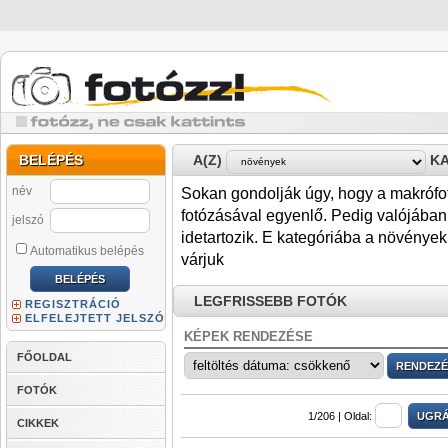
BELÉPÉS
A(Z)
KA
név
Sokan gondolják úgy, hogy a makrófot
fotózásával egyenlő. Pedig valójában
jelszó
idetartozik. E kategóriába a növényekr
Automatikus belépés
várjuk
LEGFRISSEBB FOTÓK
REGISZTRÁCIÓ
ELFELEJTETT JELSZÓ
KÉPEK RENDEZÉSE
FŐOLDAL
FOTÓK
1/206 |
Oldal:
CIKKEK