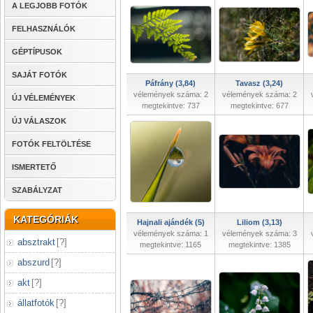
A LEGJOBB FOTÓK
FELHASZNÁLÓK
GÉPTÍPUSOK
SAJÁT FOTÓK
Páfrány (3,84)
Tavasz (3,24)
vélemények száma: 2
vélemények száma: 2
ÚJ VÉLEMÉNYEK
megtekintve: 737
megtekintve: 677
ÚJ VÁLASZOK
FOTÓK FELTÖLTÉSE
ISMERTETŐ
SZABÁLYZAT
KATEGÓRIÁK
Hajnali ajándék (5)
Liliom (3,13)
vélemények száma: 1
vélemények száma: 3
absztrakt
[
?
]
megtekintve: 1165
megtekintve: 1385
abszurd
[
?
]
akt
[
?
]
állatfotók
[
?
]