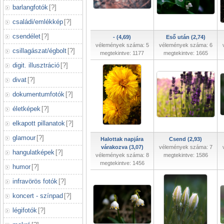
barlangfotók
[
?
]
családi/emlékkép
[
?
]
csendélet
[
?
]
- (4,69)
Eső után (2,74)
vélemények száma: 5
vélemények száma: 6
csillagászat/égbolt
[
?
]
megtekintve: 1177
megtekintve: 1665
digit. illusztráció
[
?
]
divat
[
?
]
dokumentumfotók
[
?
]
életképek
[
?
]
elkapott pillanatok
[
?
]
glamour
[
?
]
Halottak napjára
Csend (2,93)
várakozva (3,07)
vélemények száma: 7
hangulatképek
[
?
]
vélemények száma: 8
megtekintve: 1586
megtekintve: 1456
humor
[
?
]
infravörös fotók
[
?
]
koncert - színpad
[
?
]
légifotók
[
?
]