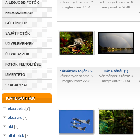
vélemények száma: 2
vélemények száma: 6
A LEGJOBB FOTÓK
megtekintve: 1484
megtekintve: 2046
FELHASZNÁLÓK
GÉPTÍPUSOK
SAJÁT FOTÓK
ÚJ VÉLEMÉNYEK
ÚJ VÁLASZOK
FOTÓK FELTÖLTÉSE
Sárkányok följén (5)
Ház a tónál. (5)
ISMERTETŐ
vélemények száma: 5
vélemények száma: 3
megtekintve: 2228
megtekintve: 2734
SZABÁLYZAT
KATEGÓRIÁK
absztrakt
[
?
]
abszurd
[
?
]
akt
[
?
]
állatfotók
[
?
]