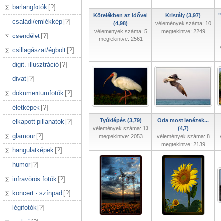
barlangfotók
[
?
]
Kötelékben az idővel
Kristály (3,97)
"
családi/emlékkép
[
?
]
(4,98)
vélemények száma: 10
vélemények száma: 5
megtekintve: 2249
csendélet
[
?
]
megtekintve: 2561
csillagászat/égbolt
[
?
]
digit. illusztráció
[
?
]
divat
[
?
]
dokumentumfotók
[
?
]
életképek
[
?
]
Tyúklépés (3,79)
Oda most lenézek...
elkapott pillanatok
[
?
]
vélemények száma: 13
(4,7)
glamour
[
?
]
megtekintve: 2053
vélemények száma: 8
megtekintve: 2139
hangulatképek
[
?
]
humor
[
?
]
infravörös fotók
[
?
]
koncert - színpad
[
?
]
légifotók
[
?
]