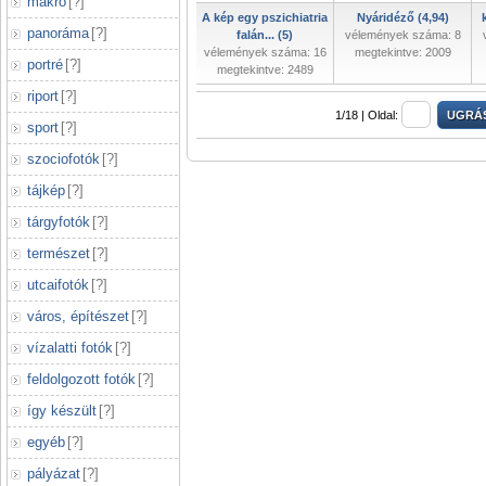
makró
[
?
]
A kép egy pszichiatria
Nyáridéző (4,94)
panoráma
[
?
]
falán... (5)
vélemények száma: 8
vélemények száma: 16
megtekintve: 2009
portré
[
?
]
megtekintve: 2489
riport
[
?
]
1/18 |
Oldal:
sport
[
?
]
szociofotók
[
?
]
tájkép
[
?
]
tárgyfotók
[
?
]
természet
[
?
]
utcaifotók
[
?
]
város, építészet
[
?
]
vízalatti fotók
[
?
]
feldolgozott fotók
[
?
]
így készült
[
?
]
egyéb
[
?
]
pályázat
[
?
]