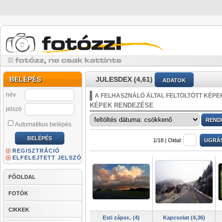
BELÉPÉS
JULESDEX (4,61)
ADATOK
név
A FELHASZNÁLÓ ÁLTAL FELTÖLTÖTT KÉPE
KÉPEK RENDEZÉSE
jelszó
Automatikus belépés
1/18 |
Oldal:
REGISZTRÁCIÓ
ELFELEJTETT JELSZÓ
FŐOLDAL
FOTÓK
CIKKEK
Esti zápor.. (4)
Kapcsolat (4,36)