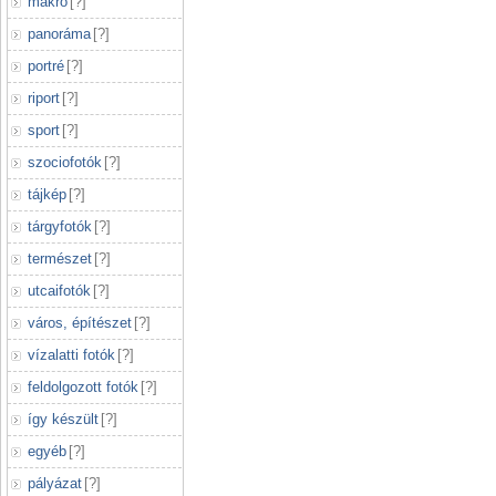
makró
[
?
]
panoráma
[
?
]
portré
[
?
]
riport
[
?
]
sport
[
?
]
szociofotók
[
?
]
tájkép
[
?
]
tárgyfotók
[
?
]
természet
[
?
]
utcaifotók
[
?
]
város, építészet
[
?
]
vízalatti fotók
[
?
]
feldolgozott fotók
[
?
]
így készült
[
?
]
egyéb
[
?
]
pályázat
[
?
]