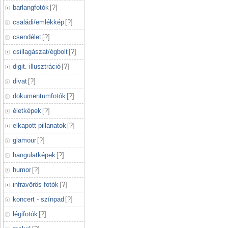
barlangfotók
[
?
]
családi/emlékkép
[
?
]
csendélet
[
?
]
csillagászat/égbolt
[
?
]
digit. illusztráció
[
?
]
divat
[
?
]
dokumentumfotók
[
?
]
életképek
[
?
]
elkapott pillanatok
[
?
]
glamour
[
?
]
hangulatképek
[
?
]
humor
[
?
]
infravörös fotók
[
?
]
koncert - színpad
[
?
]
légifotók
[
?
]