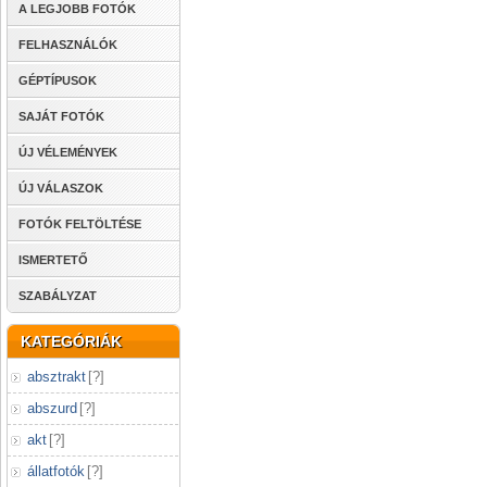
A LEGJOBB FOTÓK
FELHASZNÁLÓK
GÉPTÍPUSOK
SAJÁT FOTÓK
ÚJ VÉLEMÉNYEK
ÚJ VÁLASZOK
FOTÓK FELTÖLTÉSE
ISMERTETŐ
SZABÁLYZAT
KATEGÓRIÁK
absztrakt
[
?
]
abszurd
[
?
]
akt
[
?
]
állatfotók
[
?
]