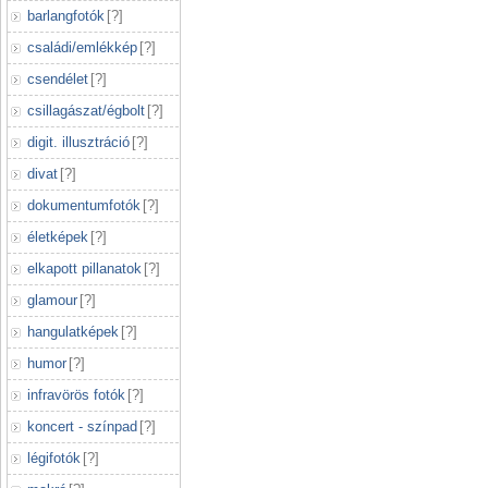
barlangfotók
[
?
]
családi/emlékkép
[
?
]
csendélet
[
?
]
csillagászat/égbolt
[
?
]
digit. illusztráció
[
?
]
divat
[
?
]
dokumentumfotók
[
?
]
életképek
[
?
]
elkapott pillanatok
[
?
]
glamour
[
?
]
hangulatképek
[
?
]
humor
[
?
]
infravörös fotók
[
?
]
koncert - színpad
[
?
]
légifotók
[
?
]