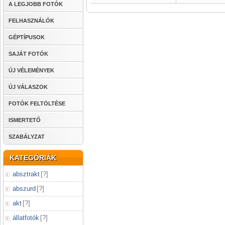
A LEGJOBB FOTÓK
FELHASZNÁLÓK
GÉPTÍPUSOK
SAJÁT FOTÓK
ÚJ VÉLEMÉNYEK
ÚJ VÁLASZOK
FOTÓK FELTÖLTÉSE
ISMERTETŐ
SZABÁLYZAT
KATEGÓRIÁK
absztrakt
[
?
]
abszurd
[
?
]
akt
[
?
]
állatfotók
[
?
]