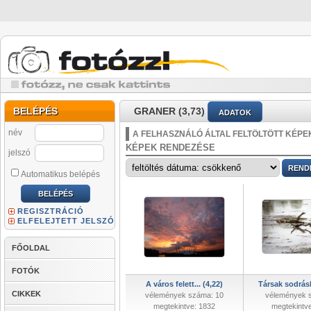
BELÉPÉS
GRANER (3,73)
ADATOK
név
A FELHASZNÁLÓ ÁLTAL FELTÖLTÖTT KÉPE
KÉPEK RENDEZÉSE
jelszó
Automatikus belépés
REGISZTRÁCIÓ
ELFELEJTETT JELSZÓ
FŐOLDAL
FOTÓK
A város felett... (4,22)
Társak sodrás
CIKKEK
vélemények száma: 10
vélemények 
megtekintve: 1832
megtekintv