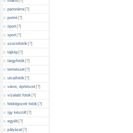
makró
[
?
]
panoráma
[
?
]
portré
[
?
]
riport
[
?
]
sport
[
?
]
szociofotók
[
?
]
tájkép
[
?
]
tárgyfotók
[
?
]
természet
[
?
]
utcaifotók
[
?
]
város, építészet
[
?
]
vízalatti fotók
[
?
]
feldolgozott fotók
[
?
]
így készült
[
?
]
egyéb
[
?
]
pályázat
[
?
]