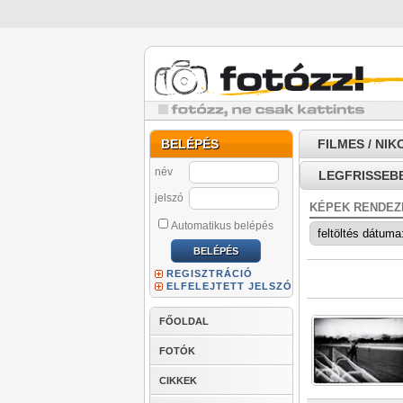
BELÉPÉS
FILMES / NIK
név
LEGFRISSEB
jelszó
KÉPEK RENDEZ
Automatikus belépés
REGISZTRÁCIÓ
ELFELEJTETT JELSZÓ
FŐOLDAL
FOTÓK
CIKKEK