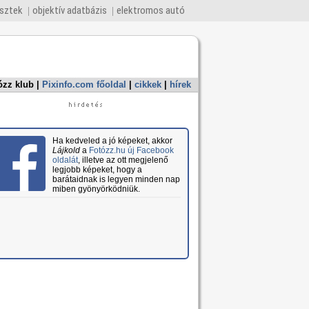
esztek
objektív adatbázis
elektromos autó
ózz klub
|
Pixinfo.com főoldal
|
cikkek
|
hírek
Ha kedveled a jó képeket, akkor
Lájkold
a
Fotózz.hu új Facebook
oldalát
, illetve az ott megjelenő
legjobb képeket, hogy a
barátaidnak is legyen minden nap
miben gyönyörködniük.