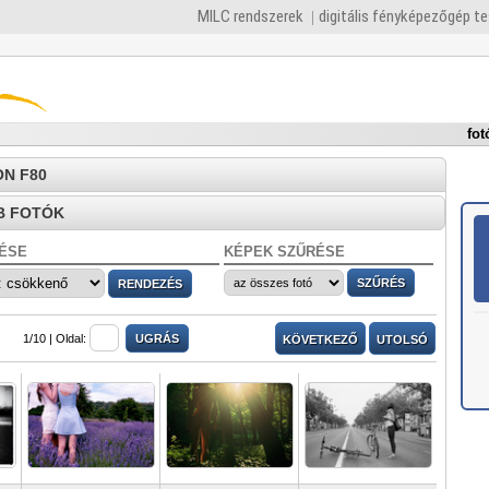
MILC rendszerek
digitális fényképezőgép t
fot
ON F80
B FOTÓK
ÉSE
KÉPEK SZŰRÉSE
1/10 |
Oldal:
KÖVETKEZŐ
UTOLSÓ