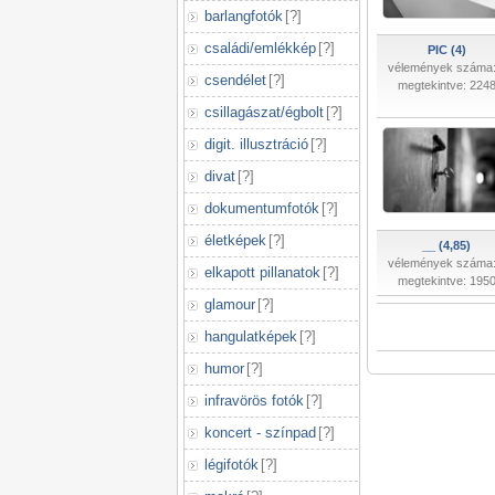
barlangfotók
[
?
]
családi/emlékkép
[
?
]
PIC (4)
vélemények száma:
csendélet
[
?
]
megtekintve: 224
csillagászat/égbolt
[
?
]
digit. illusztráció
[
?
]
divat
[
?
]
dokumentumfotók
[
?
]
életképek
[
?
]
__ (4,85)
vélemények száma:
elkapott pillanatok
[
?
]
megtekintve: 195
glamour
[
?
]
hangulatképek
[
?
]
humor
[
?
]
infravörös fotók
[
?
]
koncert - színpad
[
?
]
légifotók
[
?
]