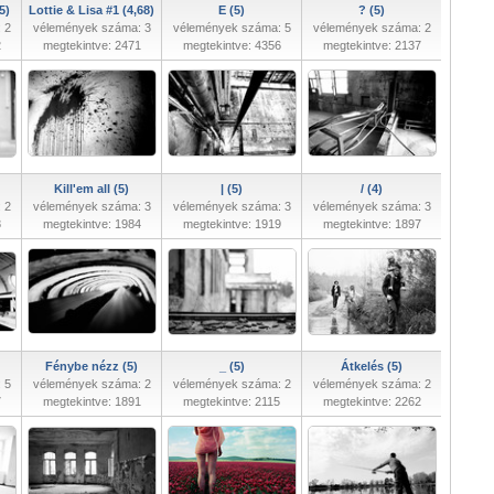
5)
Lottie & Lisa #1 (4,68)
E (5)
? (5)
 2
vélemények száma: 3
vélemények száma: 5
vélemények száma: 2
2
megtekintve: 2471
megtekintve: 4356
megtekintve: 2137
Kill'em all (5)
| (5)
/ (4)
 2
vélemények száma: 3
vélemények száma: 3
vélemények száma: 3
8
megtekintve: 1984
megtekintve: 1919
megtekintve: 1897
Fénybe nézz (5)
_ (5)
Átkelés (5)
 5
vélemények száma: 2
vélemények száma: 2
vélemények száma: 2
7
megtekintve: 1891
megtekintve: 2115
megtekintve: 2262