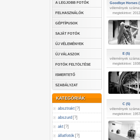
A LEGJOBB FOTÓK
Goodbye Horses (
vélemények száma:
FELHASZNÁLÓK
megtekintve: 201
GÉPTÍPUSOK
SAJÁT FOTÓK
ÚJ VÉLEMÉNYEK
E (5)
ÚJ VÁLASZOK
vélemények száma:
megtekintve: 193
FOTÓK FELTÖLTÉSE
ISMERTETŐ
SZABÁLYZAT
KATEGÓRIÁK
C (5)
absztrakt
[
?
]
vélemények száma:
megtekintve: 195
abszurd
[
?
]
akt
[
?
]
állatfotók
[
?
]