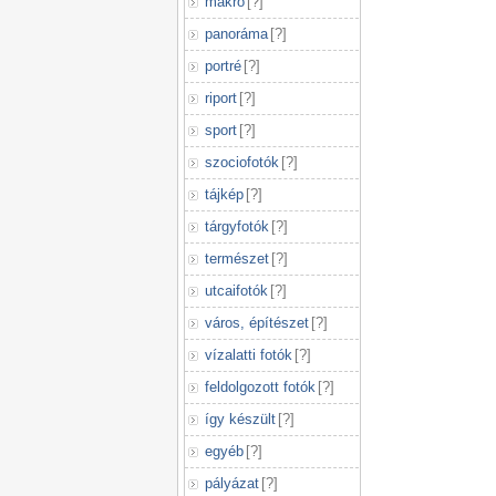
makró
[
?
]
panoráma
[
?
]
portré
[
?
]
riport
[
?
]
sport
[
?
]
szociofotók
[
?
]
tájkép
[
?
]
tárgyfotók
[
?
]
természet
[
?
]
utcaifotók
[
?
]
város, építészet
[
?
]
vízalatti fotók
[
?
]
feldolgozott fotók
[
?
]
így készült
[
?
]
egyéb
[
?
]
pályázat
[
?
]