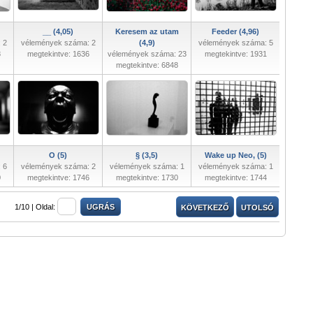
__ (4,05)
Keresem az utam
Feeder (4,96)
 2
vélemények száma: 2
(4,9)
vélemények száma: 5
8
megtekintve: 1636
vélemények száma: 23
megtekintve: 1931
megtekintve: 6848
O (5)
§ (3,5)
Wake up Neo, (5)
 6
vélemények száma: 2
vélemények száma: 1
vélemények száma: 1
0
megtekintve: 1746
megtekintve: 1730
megtekintve: 1744
1/10 |
Oldal:
KÖVETKEZŐ
UTOLSÓ