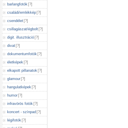
barlangfotók
[
?
]
családi/emlékkép
[
?
]
csendélet
[
?
]
csillagászat/égbolt
[
?
]
digit. illusztráció
[
?
]
divat
[
?
]
dokumentumfotók
[
?
]
életképek
[
?
]
elkapott pillanatok
[
?
]
glamour
[
?
]
hangulatképek
[
?
]
humor
[
?
]
infravörös fotók
[
?
]
koncert - színpad
[
?
]
légifotók
[
?
]