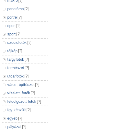
makró
[
?
]
panoráma
[
?
]
portré
[
?
]
riport
[
?
]
sport
[
?
]
szociofotók
[
?
]
tájkép
[
?
]
tárgyfotók
[
?
]
természet
[
?
]
utcaifotók
[
?
]
város, építészet
[
?
]
vízalatti fotók
[
?
]
feldolgozott fotók
[
?
]
így készült
[
?
]
egyéb
[
?
]
pályázat
[
?
]