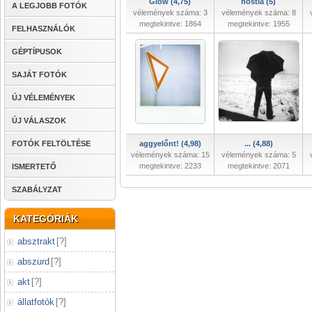
Glow (4,75)
hostia (5)
A LEGJOBB FOTÓK
vélemények száma: 3
vélemények száma: 8
megtekintve: 1864
megtekintve: 1955
FELHASZNÁLÓK
GÉPTÍPUSOK
SAJÁT FOTÓK
ÚJ VÉLEMÉNYEK
ÚJ VÁLASZOK
FOTÓK FELTÖLTÉSE
aggyelőnt! (4,98)
... (4,88)
vélemények száma: 15
vélemények száma: 5
megtekintve: 2233
megtekintve: 2071
ISMERTETŐ
SZABÁLYZAT
KATEGÓRIÁK
absztrakt
[
?
]
abszurd
[
?
]
akt
[
?
]
állatfotók
[
?
]