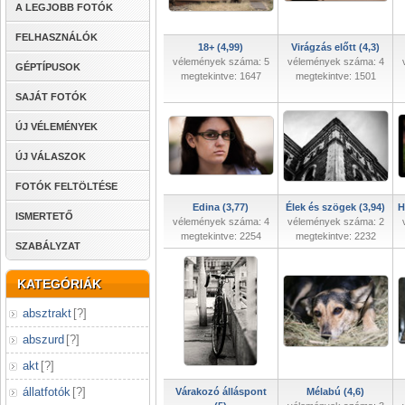
A LEGJOBB FOTÓK
FELHASZNÁLÓK
18+ (4,99)
Virágzás előtt (4,3)
vélemények száma: 5
vélemények száma: 4
GÉPTÍPUSOK
megtekintve: 1647
megtekintve: 1501
SAJÁT FOTÓK
ÚJ VÉLEMÉNYEK
ÚJ VÁLASZOK
FOTÓK FELTÖLTÉSE
Edina (3,77)
Élek és szögek (3,94)
H
ISMERTETŐ
vélemények száma: 4
vélemények száma: 2
megtekintve: 2254
megtekintve: 2232
SZABÁLYZAT
KATEGÓRIÁK
absztrakt
[
?
]
abszurd
[
?
]
akt
[
?
]
állatfotók
[
?
]
Várakozó álláspont
Mélabú (4,6)