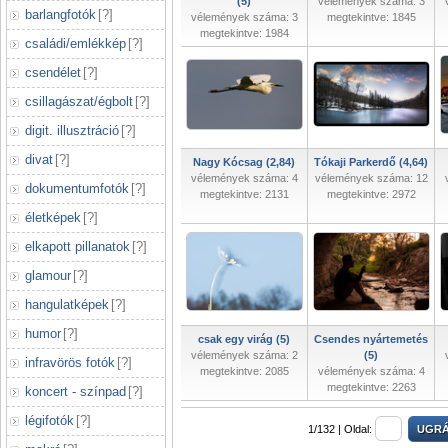
(5)
vélemények száma: 3
barlangfotók
[
?
]
vélemények száma: 3
megtekintve: 1845
megtekintve: 1984
családi/emlékkép
[
?
]
csendélet
[
?
]
csillagászat/égbolt
[
?
]
digit. illusztráció
[
?
]
divat
[
?
]
Nagy Kócsag (2,84)
Tókaji Parkerdő (4,64)
vélemények száma: 4
vélemények száma: 12
dokumentumfotók
[
?
]
megtekintve: 2131
megtekintve: 2972
életképek
[
?
]
elkapott pillanatok
[
?
]
glamour
[
?
]
hangulatképek
[
?
]
humor
[
?
]
csak egy virág (5)
Csendes nyártemetés
vélemények száma: 2
(5)
infravörös fotók
[
?
]
megtekintve: 2085
vélemények száma: 4
megtekintve: 2263
koncert - színpad
[
?
]
légifotók
[
?
]
1/132 |
Oldal: