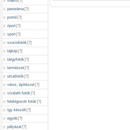
makró
[
?
]
panoráma
[
?
]
portré
[
?
]
riport
[
?
]
sport
[
?
]
szociofotók
[
?
]
tájkép
[
?
]
tárgyfotók
[
?
]
természet
[
?
]
utcaifotók
[
?
]
város, építészet
[
?
]
vízalatti fotók
[
?
]
feldolgozott fotók
[
?
]
így készült
[
?
]
egyéb
[
?
]
pályázat
[
?
]