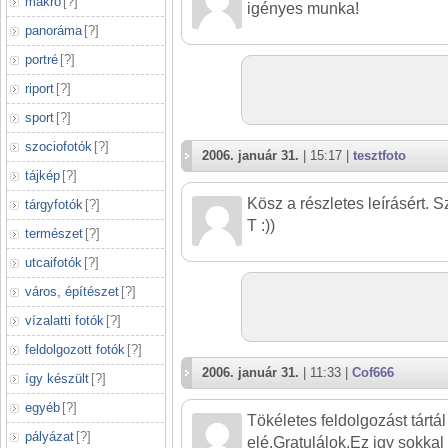
makró
[
?
]
igényes munka!
panoráma
[
?
]
portré
[
?
]
riport
[
?
]
sport
[
?
]
szociofotók
[
?
]
2006. január 31.
| 15:17 |
tesztfoto
tájkép
[
?
]
Kösz a részletes leírásért. 
tárgyfotók
[
?
]
T :))
természet
[
?
]
utcaifotók
[
?
]
város, építészet
[
?
]
vízalatti fotók
[
?
]
feldolgozott fotók
[
?
]
2006. január 31.
| 11:33 |
Cof666
így készült
[
?
]
egyéb
[
?
]
Tökéletes feldolgozást tárt
pályázat
[
?
]
elé.Gratulálok.Ez igy sokkal