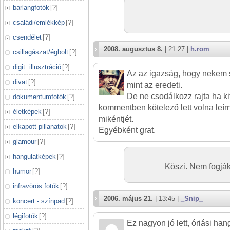
barlangfotók
[
?
]
családi/emlékkép
[
?
]
csendélet
[
?
]
2008. augusztus 8.
| 21:27 |
h.rom
csillagászat/égbolt
[
?
]
digit. illusztráció
[
?
]
Az az igazság, hogy nekem s
divat
[
?
]
mint az eredeti.
De ne csodálkozz rajta ha kit
dokumentumfotók
[
?
]
kommentben kötelező lett volna leír
életképek
[
?
]
mikéntjét.
elkapott pillanatok
[
?
]
Egyébként grat.
glamour
[
?
]
hangulatképek
[
?
]
Köszi. Nem fogják
humor
[
?
]
infravörös fotók
[
?
]
2006. május 21.
| 13:45 |
_Snip_
koncert - színpad
[
?
]
légifotók
[
?
]
Ez nagyon jó lett, óriási ha