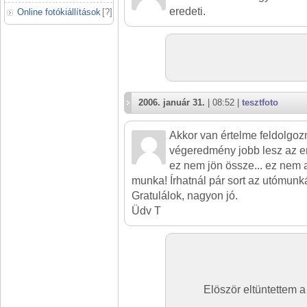
eredeti.
Online fotókiállítások
[
?
]
2006. január 31.
| 08:52 |
tesztfoto
Akkor van értelme feldolgozn
végeredmény jobb lesz az e
ez nem jön össze... ez nem a
munka! Írhatnál pár sort az utómunká
Gratulálok, nagyon jó.
Üdv T
Elöször eltüntettem a