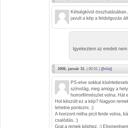
Kétségkívül összhatásában
javult a kép a feldolgozás ál
Igyekeztem az eredeti nem 
2006. január 31.
| 00:01 |
((hila))
PS-elve sokkal kísértetiese
színvilág, meg amúgy a helys
horrorfilmrészlet volna. Hát
Hol készült ez a kép? Nagyon remek
lehetne pontozni. :)
A horizont mitha picit ferde volna, bá
csalódás. :)
Grat a remek képhez. :) Elismerésem