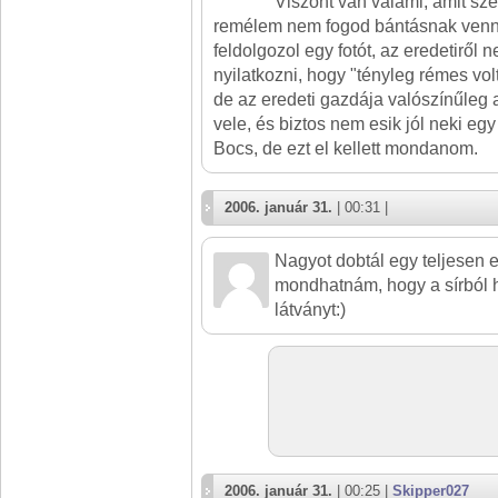
Viszont van valami, amit sz
remélem nem fogod bántásnak venni
feldolgozol egy fotót, az eredetiről 
nyilatkozni, hogy "tényleg rémes volt
de az eredeti gazdája valószínűleg a
vele, és biztos nem esik jól neki egy
Bocs, de ezt el kellett mondanom.
2006. január 31.
| 00:31 |
Nagyot dobtál egy teljesen el
mondhatnám, hogy a sírból 
látványt:)
2006. január 31.
| 00:25 |
Skipper027