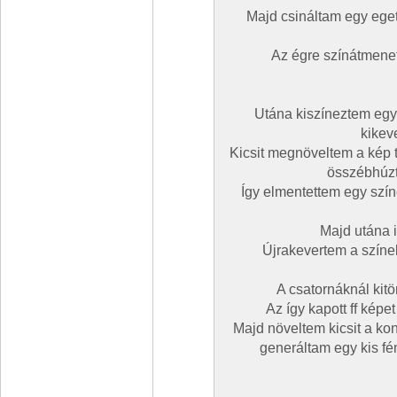
Majd csináltam egy eget 
Az égre színátmenet
Utána kiszíneztem egy
kikeve
Kicsit megnöveltem a kép t
összébhúzt
Így elmentettem egy színe
Majd utána i
Újrakevertem a színe
A csatornáknál kitö
Az így kapott ff kép
Majd növeltem kicsit a kon
generáltam egy kis fén