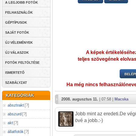
A LEGJOBB FOTÓK
FELHASZNÁLÓK
GÉPTÍPUSOK
SAJÁT FOTÓK
ÚJ VÉLEMÉNYEK
A képek értékeléséhez
ÚJ VÁLASZOK
teljes szövegének elolvas
FOTÓK FELTÖLTÉSE
ISMERTETŐ
BELÉP
SZABÁLYZAT
Ha még nincs felhasználónev
KATEGÓRIÁK
2008. augusztus 11.
| 07:58 |
Macska
absztrakt
[
?
]
Jobb mint az eredeti.De végül
abszurd
[
?
]
övé a jobb.:-)
akt
[
?
]
állatfotók
[
?
]