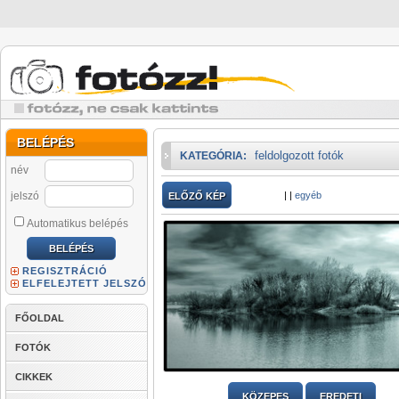
BELÉPÉS
feldolgozott fotók
KATEGÓRIA:
név
jelszó
|
|
egyéb
ELŐZŐ KÉP
Automatikus belépés
REGISZTRÁCIÓ
ELFELEJTETT JELSZÓ
FŐOLDAL
FOTÓK
CIKKEK
KÖZEPES
EREDETI