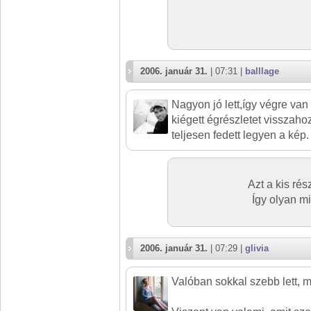
2006. január 31.
| 07:31 |
balllage
Nagyon jó lett,így végre van
kiégett égrészletet visszah
teljesen fedett legyen a kép.
Azt a kis rész
Így olyan m
2006. január 31.
| 07:29 |
glivia
Valóban sokkal szebb lett, mi